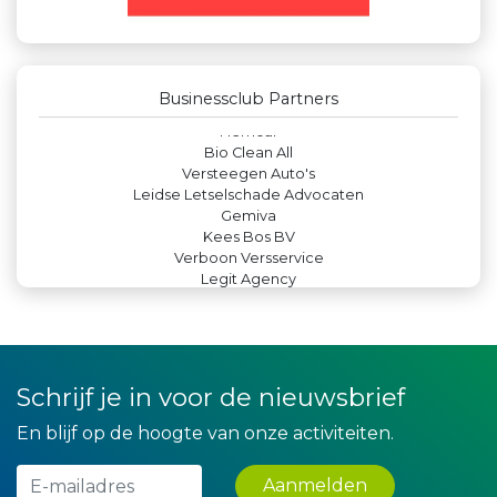
JAN© Accountants en Belastingadviseurs
Machinefabriek P.C. Heezen BV
Leds Light the World
Createx
Businessclub Partners
La Casita
Hemcar
Bio Clean All
Versteegen Auto's
Leidse Letselschade Advocaten
Gemiva
Kees Bos BV
Verboon Versservice
Legit Agency
Rabobank Leiden-Katwijk
De Bink méér dan alleen drukwerk
Luiten Vleeswaren BV
Krachticom BV
Yield Projecten BV
Schrijf je in voor de nieuwsbrief
Rood Risicobeheersing BV
Lewo Bouwbedrijf
En blijf op de hoogte van onze activiteiten.
Theo's Busreizen
Miss Steel BV
Peko Investment / Management
Aanmelden