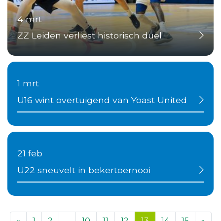
4 mrt
ZZ Leiden verliest historisch duel
1 mrt
U16 wint overtuigend van Yoast United
21 feb
U22 sneuvelt in bekertoernooi
«
1
2
...
10
11
12
13
14
15
»