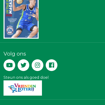
Centraal+
SCOL
Omroep West
Stichting Overleven met Alvleesklierkanker
Bureau Blaauwberg
Leidenamateurvoetbal.nl
Businessclub Partners
JAN© Accountants en Belastingadviseurs
Machinefabriek P.C. Heezen BV
Leds Light the World
Createx
La Casita
Volg ons
Hemcar
Bio Clean All
Versteegen Auto's
Leidse Letselschade Advocaten
Gemiva
Steun ons als goed doel