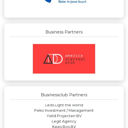
Business Partners
Businessclub Partners
Rabobank Leiden-Katwijk
Landgoed & Golfbaan Tespelduyn
La Casita
Luiten Vleeswaren BV
Businessclub Partners
Paulides + Partners Fysiotherapie
Leds Light the World
Peko Investment / Management
Yield Projecten BV
Legit Agency
Kees Bos BV