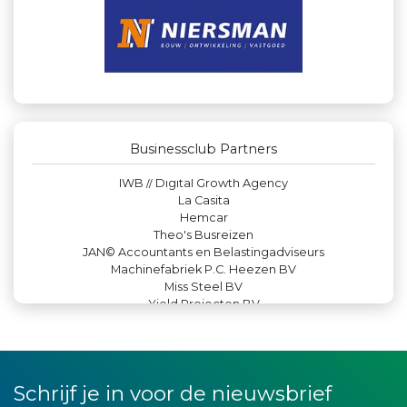
Businessclub Partners
Luiten Vleeswaren BV
Paulides + Partners Fysiotherapie
Kejo Steiger en Lijmwerk
Peko Investment / Management
Rood Risicobeheersing BV
Businessclub Partners
Versteegen Auto's
IWB // Digital Growth Agency
La Casita
Hemcar
Theo's Busreizen
JAN© Accountants en Belastingadviseurs
Machinefabriek P.C. Heezen BV
Miss Steel BV
Yield Projecten BV
Lewo Bouwbedrijf
Zzuper
Verboon Versservice
De Bink méér dan alleen drukwerk
Createx
Schrijf je in voor de nieuwsbrief
Rabobank Leiden-Katwijk