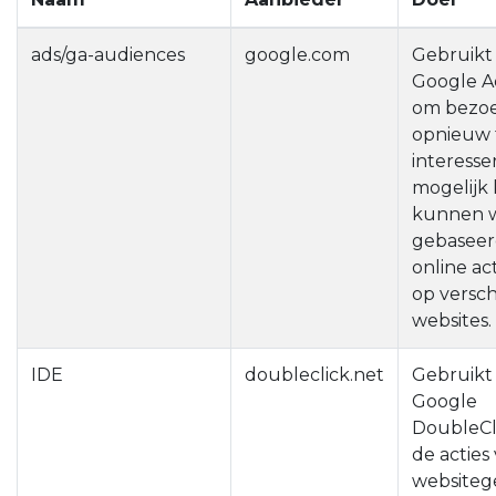
ads/ga-audiences
google.com
Gebruikt
Google 
om bezoe
opnieuw 
interesser
mogelijk 
kunnen 
gebaseer
online act
op versch
websites.
IDE
doubleclick.net
Gebruikt
Google
DoubleCl
de acties
websiteg