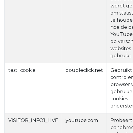
wordt ge
om statist
te houde
hoe de b
YouTube-
op versch
websites
gebruikt.
test_cookie
doubleclick.net
Gebruikt
controler
browser 
gebruike
cookies
onderste
VISITOR_INFO1_LIVE
youtube.com
Probeert
bandbree