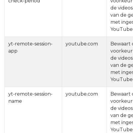
check-period
voorkeur
de videos
van de g
met inge
YouTube
yt-remote-session-
youtube.com
Bewaart 
app
voorkeur
de videos
van de g
met inge
YouTube
yt-remote-session-
youtube.com
Bewaart 
name
voorkeur
de videos
van de g
met inge
YouTube