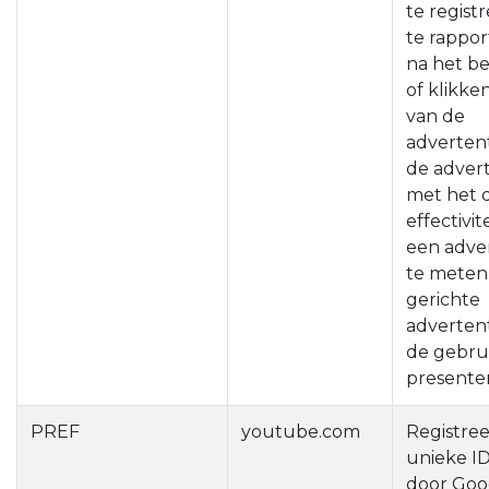
te regist
te rappo
na het be
of klikke
van de
advertent
de adver
met het 
effectivit
een adve
te meten
gerichte
advertent
de gebru
presente
PREF
youtube.com
Registree
unieke ID
door Goo