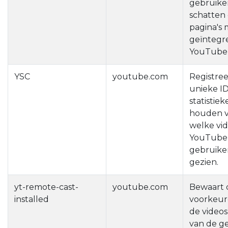
gebruiker
schatten
pagina's 
geïntegr
YouTube-
YSC
youtube.com
Registree
unieke I
statistiek
houden 
welke vid
YouTube
gebruike
gezien.
yt-remote-cast-
youtube.com
Bewaart 
installed
voorkeur
de videos
van de g