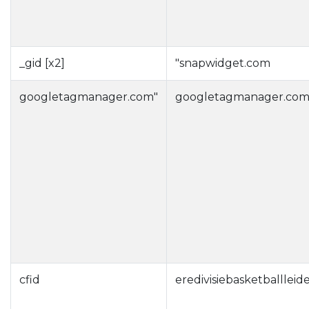
_gid [x2]
"snapwidget.com
googletagmanager.com"
googletagmanager.co
cfid
eredivisiebasketballleid