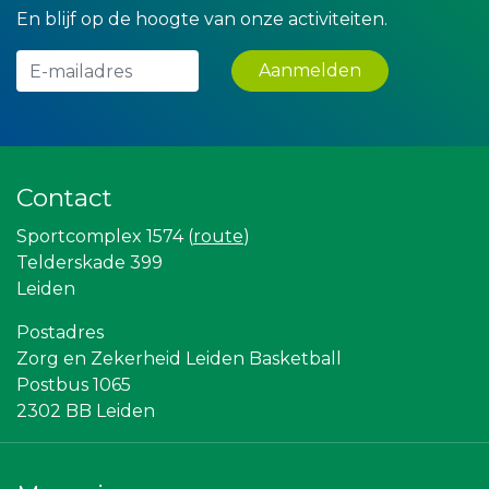
Teeuwen Verzekeringen
En blijf op de hoogte van onze activiteiten.
Leds Light the World
Party Rental Company
Aanmelden
Legit Agency
Gemiva
Leidse Letselschade Advocaten
Kees Bos BV
Bio Clean All
Maatschap Remmerswaal
Contact
DS Beveiliging
Landgoed & Golfbaan Tespelduyn
Sportcomplex 1574 (
route
)
Krachticom BV
Telderskade 399
Partners
Gymsport Leiden
Leiden
Sunday Foundation
Omroep West
Postadres
Leiden Into business
Zorg en Zekerheid Leiden Basketball
SCOL
Postbus 1065
Bonaventuracollege
American School of the Hague
2302 BB Leiden
Bureau Blaauwberg
Diegoontdekt
Stichting Overleven met Alvleesklierkanker