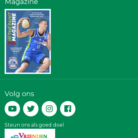
Magazine
Sleutelstad Media
Scholengroep Leonardo Da Vinci
Ziggo
NOS
Vriendenloterij
The Rockschool
Rebound Magazine
Leidenamateurvoetbal.nl
Centraal+
Topsport Leiden
Businessclub Partners
Luiten Vleeswaren BV
Paulides + Partners Fysiotherapie
Kejo Steiger en Lijmwerk
Peko Investment / Management
Rood Risicobeheersing BV
Volg ons
Versteegen Auto's
IWB // Digital Growth Agency
La Casita
Hemcar
Theo's Busreizen
Steun ons als goed doel