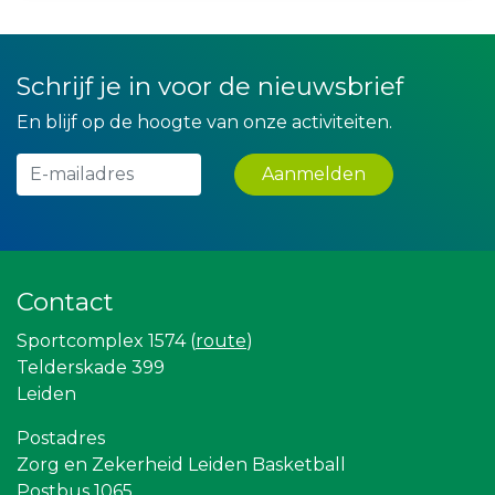
Luiten Vleeswaren BV
Peko Investment / Management
Lewo Bouwbedrijf
La Casita
Schrijf je in voor de nieuwsbrief
JAN© Accountants en Belastingadviseurs
Theo's Busreizen
En blijf op de hoogte van onze activiteiten.
Rabobank Leiden-Katwijk
Rood Risicobeheersing BV
Versteegen Auto's
Aanmelden
Yield Projecten BV
Bio Clean All
Createx
Party Rental Company
Kees Bos BV
Contact
Legit Agency
Landgoed & Golfbaan Tespelduyn
Gemiva
Sportcomplex 1574 (
route
)
Maatschap Remmerswaal
Telderskade 399
Partners
Leiden
Rebound Magazine
The Rockschool
Postadres
Ziggo
Zorg en Zekerheid Leiden Basketball
Gymsport Leiden
Diegoontdekt
Postbus 1065