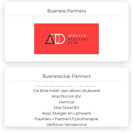
Business Partners
Businessclub Partners
Teeuwen Verzekeringen
Machinefabriek P.C. Heezen BV
DS Beveiliging
Zzuper
Businessclub Partners
Leds Light the World
Leidse Letselschade Advocaten
De Bink méér dan alleen drukwerk
Krachticom BV
Hemcar
Miss Steel BV
Kejo Steiger en Lijmwerk
Paulides + Partners Fysiotherapie
Verboon Versservice
IWB // Digital Growth Agency