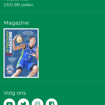
Leiden Into business
2302 BB Leiden
American School of the Hague
SCOL
NOS
Scholengroep Leonardo Da Vinci
Magazine
Centraal+
Omroep West
Vriendenloterij
Topsport Leiden
Bonaventuracollege
Leidenamateurvoetbal.nl
Sleutelstad Media
Sunday Foundation
Stichting Overleven met Alvleesklierkanker
Bureau Blaauwberg
Businessclub Partners
Teeuwen Verzekeringen
Machinefabriek P.C. Heezen BV
DS Beveiliging
Zzuper
Volg ons
Leds Light the World
Leidse Letselschade Advocaten
De Bink méér dan alleen drukwerk
Krachticom BV