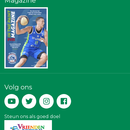
Magazine
Leiden Into business
Ziggo
NOS
Bureau Blaauwberg
Stichting Overleven met Alvleesklierkanker
Diegoontdekt
Omroep West
Leidenamateurvoetbal.nl
The Rockschool
Businessclub Partners
Leds Light the World
Leidse Letselschade Advocaten
Miss Steel BV
Theo's Busreizen
Bio Clean All
Volg ons
Yield Projecten BV
Machinefabriek P.C. Heezen BV
De Bink méér dan alleen drukwerk
Krachticom BV
Zzuper
Steun ons als goed doel