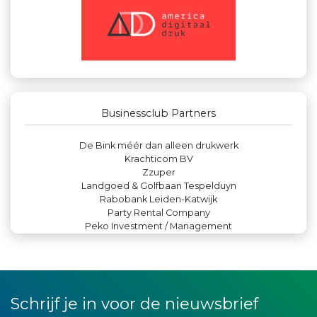
Businessclub Partners
Leds Light the World
Leidse Letselschade Advocaten
Miss Steel BV
Theo's Busreizen
Bio Clean All
Businessclub Partners
Yield Projecten BV
Machinefabriek P.C. Heezen BV
De Bink méér dan alleen drukwerk
Krachticom BV
Zzuper
Landgoed & Golfbaan Tespelduyn
Rabobank Leiden-Katwijk
Party Rental Company
Peko Investment / Management
Maatschap Remmerswaal
Paulides + Partners Fysiotherapie
Luiten Vleeswaren BV
Rood Risicobeheersing BV
DS Beveiliging
Schrijf je in voor de nieuwsbrief
IWB // Digital Growth Agency