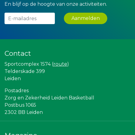
Hemcar
En blijf op de hoogte van onze activiteiten.
JAN© Accountants en Belastingadviseurs
Kees Bos BV
Lewo Bouwbedrijf
Aanmelden
La Casita
Teeuwen Verzekeringen
Kejo Steiger en Lijmwerk
Createx
Legit Agency
Contact
Versteegen Auto's
Verboon Versservice
Sportcomplex 1574 (
route
)
Gemiva
Partners
Telderskade 399
Scholengroep Leonardo Da Vinci
Leiden
Centraal+
Sunday Foundation
Postadres
Rebound Magazine
Zorg en Zekerheid Leiden Basketball
Gymsport Leiden
SCOL
Postbus 1065
Bonaventuracollege
2302 BB Leiden
Topsport Leiden
American School of the Hague
Sleutelstad Media
Vriendenloterij