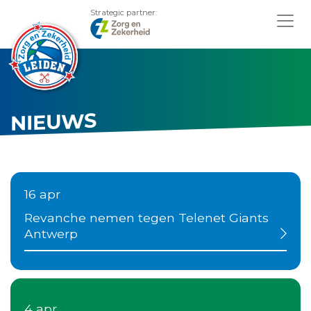
Strategic partner:
NIEUWS
16 apr
Revanche nemen tegen Telenet Giants
Antwerp
4 apr