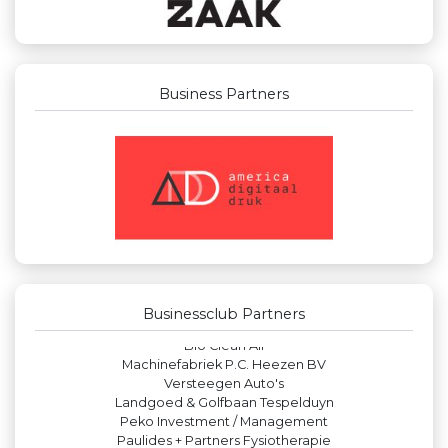
Business Partners
Businessclub Partners
Zzuper
JAN© Accountants en Belastingadviseurs
Gemiva
Theo's Busreizen
Businessclub Partners
Yield Projecten BV
Bio Clean All
Machinefabriek P.C. Heezen BV
Versteegen Auto's
Landgoed & Golfbaan Tespelduyn
Peko Investment / Management
Paulides + Partners Fysiotherapie