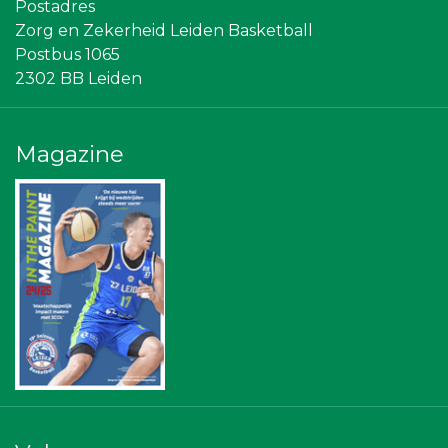
Postadres
Sunday Foundation
Zorg en Zekerheid Leiden Basketball
Vriendenloterij
Scholengroep Leonardo Da Vinci
Postbus 1065
Leidenamateurvoetbal.nl
2302 BB Leiden
Ziggo
Sleutelstad Media
Stichting Overleven met Alvleesklierkanker
NOS
Magazine
The Rockschool
Centraal+
Diegoontdekt
SCOL
Bonaventuracollege
Rebound Magazine
Bureau Blaauwberg
Omroep West
American School of the Hague
Topsport Leiden
Businessclub Partners
Zzuper
JAN© Accountants en Belastingadviseurs
Gemiva
Theo's Busreizen