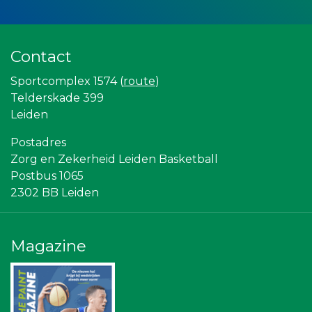
Rood Risicobeheersing BV
Luiten Vleeswaren BV
Hemcar
Rabobank Leiden-Katwijk
Contact
La Casita
JAN© Accountants en Belastingadviseurs
Sportcomplex 1574 (
route
)
Leds Light the World
Telderskade 399
Partners
Vriendenloterij
Leiden
Omroep West
Topsport Leiden
Postadres
Gymsport Leiden
Zorg en Zekerheid Leiden Basketball
Leiden Into business
Postbus 1065
American School of the Hague
Centraal+
2302 BB Leiden
Scholengroep Leonardo Da Vinci
Bonaventuracollege
Leidenamateurvoetbal.nl
Magazine
Bureau Blaauwberg
Stichting Overleven met Alvleesklierkanker
Sleutelstad Media
Ziggo
Rebound Magazine
Sunday Foundation