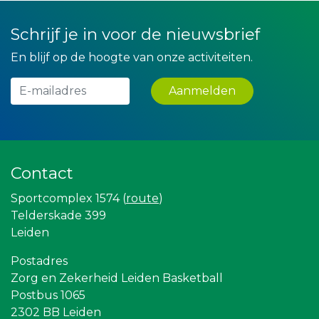
Leidse Letselschade Advocaten
Verboon Versservice
La Casita
Schrijf je in voor de nieuwsbrief
Bio Clean All
En blijf op de hoogte van onze activiteiten.
Versteegen Auto's
De Bink méér dan alleen drukwerk
JAN© Accountants en Belastingadviseurs
Aanmelden
Createx
Miss Steel BV
Maatschap Remmerswaal
Landgoed & Golfbaan Tespelduyn
Leds Light the World
Yield Projecten BV
Contact
Zzuper
Party Rental Company
Sportcomplex 1574 (
route
)
Lewo Bouwbedrijf
Telderskade 399
Partners
Leiden
NOS
The Rockschool
Bureau Blaauwberg
Postadres
Sunday Foundation
Zorg en Zekerheid Leiden Basketball
Rebound Magazine
Postbus 1065
Stichting Overleven met Alvleesklierkanker
2302 BB Leiden
Ziggo