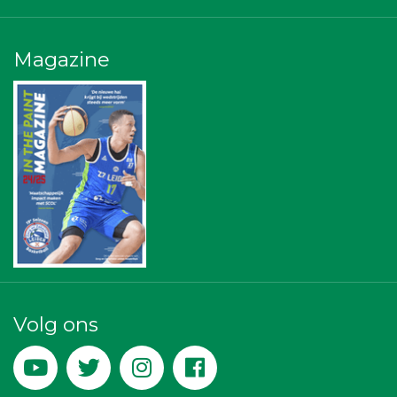
Sleutelstad Media
SCOL
Topsport Leiden
Magazine
Bonaventuracollege
Omroep West
Diegoontdekt
Vriendenloterij
Centraal+
Scholengroep Leonardo Da Vinci
Leidenamateurvoetbal.nl
American School of the Hague
Leiden Into business
Gymsport Leiden
Businessclub Partners
Rood Risicobeheersing BV
IWB // Digital Growth Agency
Luiten Vleeswaren BV
DS Beveiliging
Teeuwen Verzekeringen
Volg ons
Theo's Busreizen
Kejo Steiger en Lijmwerk
Krachticom BV
Machinefabriek P.C. Heezen BV
Peko Investment / Management