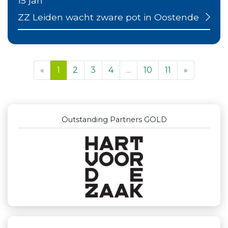
15 jan
ZZ Leiden wacht zware pot in Oostende
«
1
2
3
4
...
10
11
»
Outstanding Partners GOLD