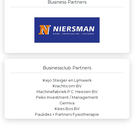
Business Partners
Businessclub Partners
Rood Risicobeheersing BV
IWB // Digital Growth Agency
Luiten Vleeswaren BV
DS Beveiliging
Teeuwen Verzekeringen
Businessclub Partners
Theo's Busreizen
Kejo Steiger en Lijmwerk
Krachticom BV
Machinefabriek P.C. Heezen BV
Peko Investment / Management
Gemiva
Kees Bos BV
Paulides + Partners Fysiotherapie
Hemcar
Rabobank Leiden-Katwijk
Legit Agency