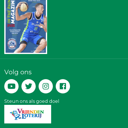
Bureau Blaauwberg
SCOL
Ziggo
Vriendenloterij
Diegoontdekt
Businessclub Partners
JAN© Accountants en Belastingadviseurs
Zzuper
Rood Risicobeheersing BV
La Casita
Leidse Letselschade Advocaten
Theo's Busreizen
Rabobank Leiden-Katwijk
Volg ons
De Bink méér dan alleen drukwerk
Versteegen Auto's
Miss Steel BV
Steun ons als goed doel