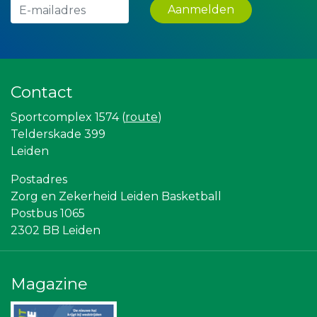
Krachticom BV
Aanmelden
Lewo Bouwbedrijf
Landgoed & Golfbaan Tespelduyn
IWB // Digital Growth Agency
Maatschap Remmerswaal
Paulides + Partners Fysiotherapie
Verboon Versservice
Contact
Teeuwen Verzekeringen
Partners
Sportcomplex 1574 (
route
)
NOS
Telderskade 399
Gymsport Leiden
Leiden
Leiden Into business
Scholengroep Leonardo Da Vinci
Rebound Magazine
Postadres
American School of the Hague
Zorg en Zekerheid Leiden Basketball
Topsport Leiden
Postbus 1065
Omroep West
2302 BB Leiden
Sleutelstad Media
Sunday Foundation
The Rockschool
Leidenamateurvoetbal.nl
Magazine
Centraal+
Stichting Overleven met Alvleesklierkanker
Bonaventuracollege