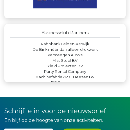
Zzuper
Rood Risicobeheersing BV
La Casita
Leidse Letselschade Advocaten
Theo's Busreizen
Rabobank Leiden-Katwijk
Businessclub Partners
De Bink méér dan alleen drukwerk
Versteegen Auto's
Miss Steel BV
Yield Projecten BV
Party Rental Company
Machinefabriek P.C. Heezen BV
DS Beveiliging
Hemcar
Kejo Steiger en Lijmwerk
Peko Investment / Management
Kees Bos BV
Leds Light the World
Bio Clean All
Schrijf je in voor de nieuwsbrief
Legit Agency
Createx
En blijf op de hoogte van onze activiteiten.
Luiten Vleeswaren BV
Gemiva