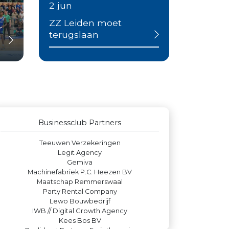
2 jun
ZZ Leiden moet
r
terugslaan
Businessclub Partners
Zzuper
DS Beveiliging
Leds Light the World
De Bink méér dan alleen drukwerk
Businessclub Partners
Yield Projecten BV
Teeuwen Verzekeringen
Legit Agency
Gemiva
Machinefabriek P.C. Heezen BV
Maatschap Remmerswaal
Party Rental Company
Lewo Bouwbedrijf
IWB // Digital Growth Agency
Kees Bos BV
Paulides + Partners Fysiotherapie