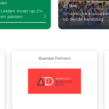
 apr
25 dec
 Leiden moet op z’n
Smakelijke klassieke
llen passen
op derde kerstdag
Business Partners