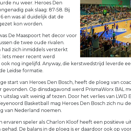
eurde nu weer. Heroes Den
ngenadig pak slaag: 87-58. Bij
16 en was al duidelijk dat de
gezet kon worden.
as De Maaspoort het decor voor
tussen de twee oude rivalen.
had zich inmiddels versterkt
. Iets meer recent werd
ook nog ingelijfd. Anyway, die kerstwedstrijd leverde e
de Leidse formatie.
e start van Heroes Den Bosch, heeft de ploeg van coach
 gevonden. Op dinsdagavond werd PrismaWorx BAL m
n uitslag valt weinig af tezen. Door het verlies van LWD
yenoord Basketball mag Heroes Den Bosch zich nu de
eg van Nederland noemen.
 ervaren speler als Charlon Kloof heeft een positieve u
gehad. De balans in de ploeg is er daardoor ook op voo