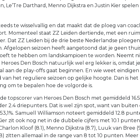
n, Le’Tre Darthard, Menno Dijkstra en Justin Kier spele
steeds te wisselvallig en dat maakt dat de ploeg van co
rt. Momenteel staat ZZ Leiden dertiende, met een rui
r. Dat ZZ Leiden bij de drie beste Nederlandse ploegen
jn. Afgelopen seizoen heeft aangetoond dat je geen thui
 hoeft te hebben om landskampioen te worden. Neemt n
Heroes Den Bosch natuurlijk wel erg lekker is, omdat j
aal aan de play-offs gaat beginnen. En wie weet eindige
d van het reguliere seizoen op gelijke hoogte. Dan is het
ang om te bepalen hoe de volgorde is.
s de topscorer van Heroes Den Bosch met gemiddeld 16.
er 2.4 driepunters. Dat is wel zijn spot, want van buite
n 53,1%. Samuell Williamson noteert gemiddeld 12.8 punt
ier zit ook nog net in de dubbele cijfers met 10.1 punt
 Charlon Kloof (8.1), Menno Dijkstra (8.7), Luuk van Bree 
8) zitten allemaal in de range van 8 tot 10 punten. Mee