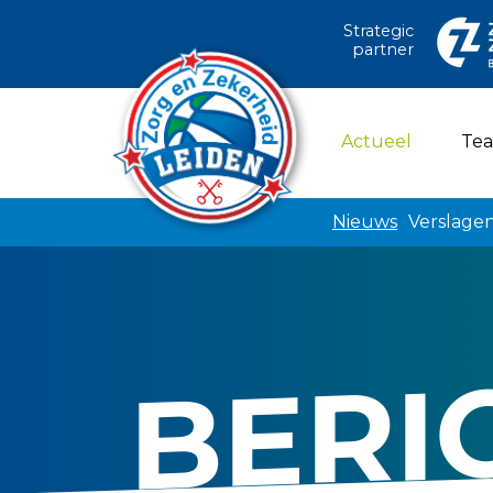
Strategic
partner
(current)
Actueel
Te
Nieuws
Verslage
BERI