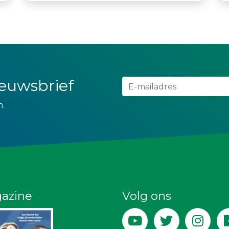
nieuwsbrief
n.
azine
Volg ons