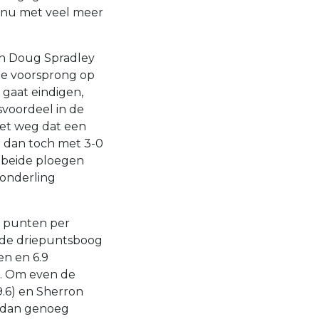
n nu met veel meer
ach Doug Spradley
me voorsprong op
 gaat eindigen,
svoordeel in de
iet weg dat een
e dan toch met 3-0
n beide ploegen
 onderling
5 punten per
n de driepuntsboog
en en 6.9
en. Om even de
(9.6) en Sherron
r dan genoeg