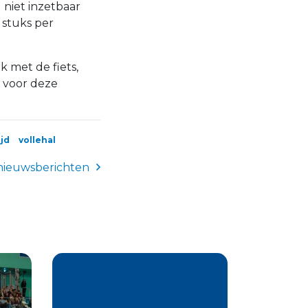
niet inzetbaar
 stuks per
k met de fiets,
p voor deze
jd
vollehal
nieuwsberichten