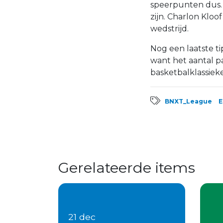
speerpunten dus. 
zijn. Charlon Kloo
wedstrijd.
Nog een laatste ti
want het aantal p
basketbalklassieke
BNXT_League
E
Gerelateerde items
21 dec