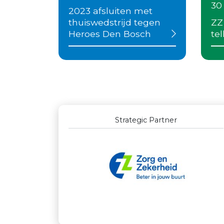
30
2023 afsluiten met
thuiswedstrijd tegen
ZZ
Heroes Den Bosch
te
Outstanding Partners GOLD