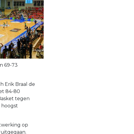
en 69-73
 Erik Braal de
et 84-80
 Basket tegen
 hoogst
itwerking op
ruitgegaan.