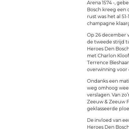
Arena 1574 -, geb
Bosch kreeg een o
rust was het al 51-
champagne klaar
Op 26 december w
de tweede strijd 
Heroes Den Bosch 
met Charlon Kloof
Terrence Bieshaar 
overwinning voor 
Ondanks een matig
weg omhoog weer
verslagen. Van zo’
Zeeuw & Zeeuw Fe
geklasseerde plo
De invloed van een
Heroes Den Bosch 