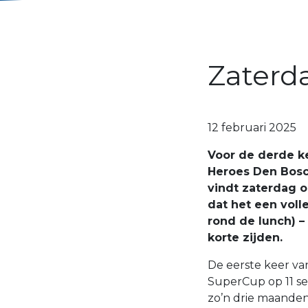
Zaterda
12 februari 2025
Voor de derde k
Heroes Den Bosch
vindt zaterdag om
dat het een voll
rond de lunch) –
korte zijden.
De eerste keer van
SuperCup op 11 s
zo’n drie maanden