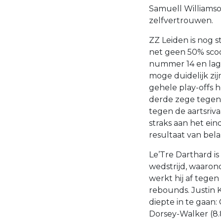
Samuell Williamso
zelfvertrouwen.
ZZ Leiden is nog 
net geen 50% scoo
nummer 14 en lage
moge duidelijk zi
gehele play-offs
derde zege tegen 
tegen de aartsriv
straks aan het ein
resultaat van bel
Le’Tre Darthard i
wedstrijd, waarond
werkt hij af tege
rebounds. Justin K
diepte in te gaan:
Dorsey-Walker (8.