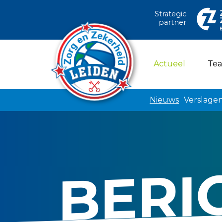
Strategic
partner
(current)
Actueel
Te
Nieuws
Verslage
BERI