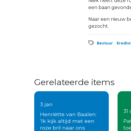
Niek heeft deze ro
een baan gevonden
Naar een nieuw bes
gezocht.
Bestuur
Eredivi
Gerelateerde items
3 jan
31 
Henriëtte van Baalen:
‘Ik kijk altijd met een
Pa
roze bril naar ons
to