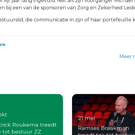
l vijf jaar lang ingevuld. Net als zijn voorganger Michael
 bij een van de sponsoren van Zorg en Zekerheid Leide
tuurslid, die communicatie in zijn of haar portefeuille k
sie
Meer 
okt
21 mei
trick Roukema treedt
Ramses Braakman
e tot bestuur ZZ
treedt toe tot bestuu