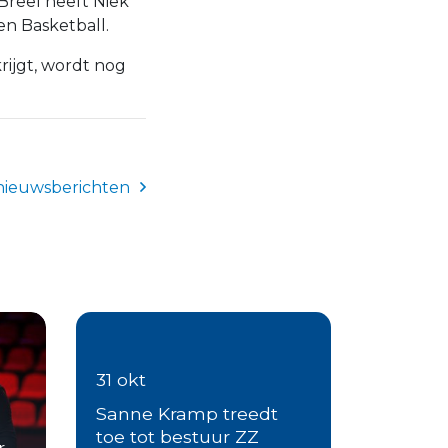
 Breel heeft Niek
n Basketball.
rijgt, wordt nog
nieuwsberichten
31 okt
Sanne Kramp treedt
toe tot bestuur ZZ
r