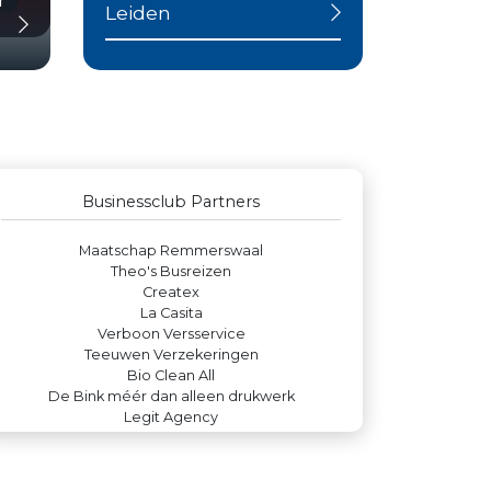
Leiden
Businessclub Partners
JAN© Accountants en Belastingadviseurs
Kees Bos BV
Yield Projecten BV
Rabobank Leiden-Katwijk
Businessclub Partners
Luiten Vleeswaren BV
Maatschap Remmerswaal
Theo's Busreizen
Createx
La Casita
Verboon Versservice
Teeuwen Verzekeringen
Bio Clean All
De Bink méér dan alleen drukwerk
Legit Agency
Miss Steel BV
IWB // Digital Growth Agency
Paulides + Partners Fysiotherapie
Versteegen Auto's