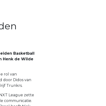
iden
Leiden Basketball
n Henk de Wilde
e rol van
d door Didos van
rijf Trunkrs.
BNXT League zette
le communicatie.