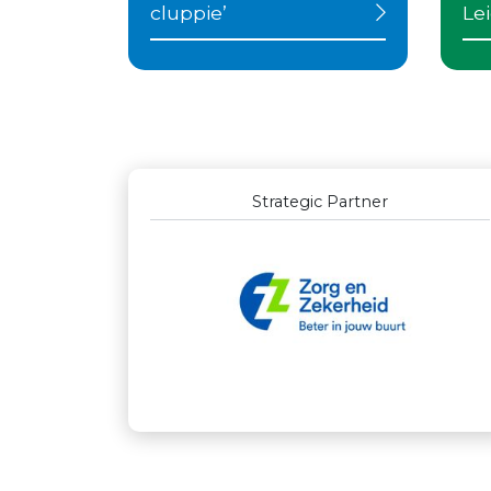
cluppie’
Le
Outstanding Partners GOLD