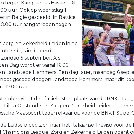
p tegen Kangoeroes Basket. Dit
.00 uur. Ook op woensdag 1
r in België gespeeld. In Battice
20.00 uur aangetreden tegen
t Zorg en Zekerheid Leiden in de
antreedt, is in de derde
 zondag 5 september. Als
pen Dag wordt er vanaf 16.00
en Landstede Hammers. Een dag later, maandag 6 septe
npot gespeeld tegen Landstede Hammers, maar dit keer
m 17.00 uur.
ptember vindt de officiële start plaats van de BNXT Lea
– Filou Oostende en Zorg en Zekerheid Leiden – nemen
Bossche Maaspoort tegen elkaar op voor de BNXT Super
de Leidse ploeg zich naar het Italiaanse Treviso voor de 
ll Champions League. Zorg en Zekerheid Leiden opent 