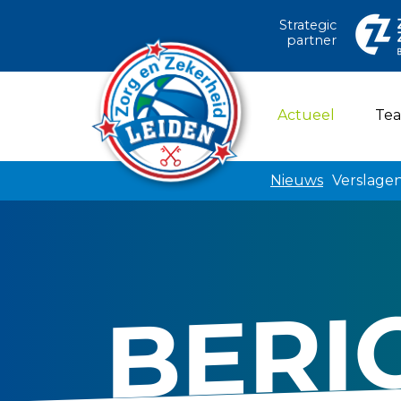
Strategic
partner
(current)
Actueel
Te
Nieuws
Verslage
BERI