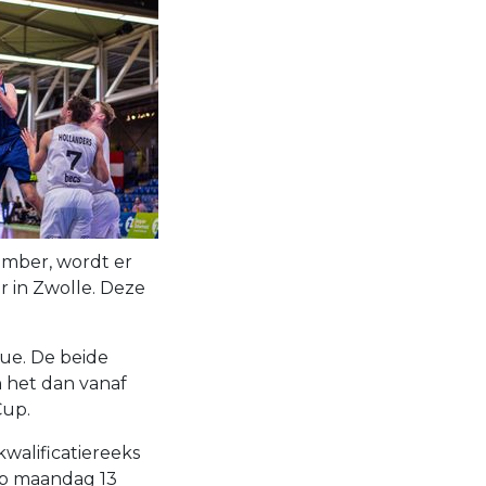
mber, wordt er
 in Zwolle. Deze
gue. De beide
 het dan vanaf
Cup.
kwalificatiereeks
op maandag 13