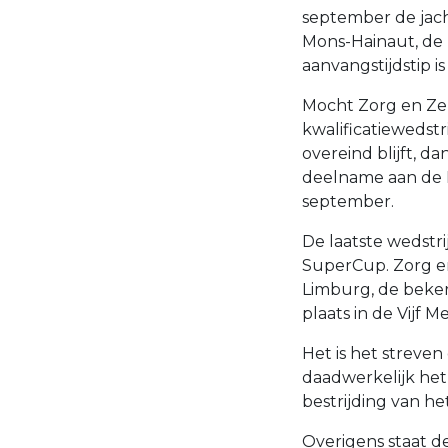
september de jacht
Mons-Hainaut, de
aanvangstijdstip 
Mocht Zorg en Zek
kwalificatiewedst
overeind blijft, 
deelname aan de B
september.
De laatste wedstri
SuperCup. Zorg e
Limburg, de beker
plaats in de Vijf M
Het is het streven
daadwerkelijk het
bestrijding van he
Overigens staat d