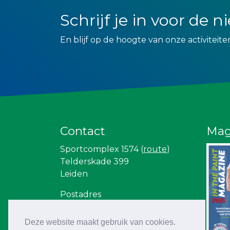
Schrijf je in voor de 
En blijf op de hoogte van onze activiteite
Contact
Mag
Sportcomplex 1574 (
route
)
Telderskade 399
Leiden
Postadres
Zorg en Zekerheid Leiden
Basketball
Deze website maakt gebruik van cookies.