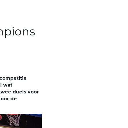
mpions
 competitie
l wat
 twee duels voor
voor de