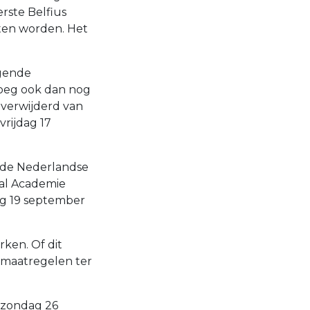
rste Belfius
ten worden. Het
lgende
loeg ook dan nog
 verwijderd van
rijdag 17
m de Nederlandse
al Academie
ag 19 september
rken. Of dit
 maatregelen ter
r zondag 26