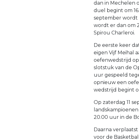
dan in Mechelen o
duel begint om 16
september wordt e
wordt er dan om 
Spirou Charleroi.
De eerste keer da
eigen Vijf Meihal a
oefenwedstrijd op
slotstuk van de O
uur gespeeld teg
opnieuw een oefe
wedstrijd begint o
Op zaterdag 11 se
landskampioenen 
20.00 uur in de 
Daarna verplaatst 
voor de Basketba