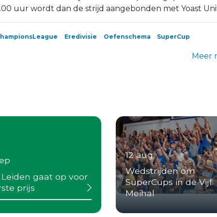
.00 uur wordt dan de strijd aangebonden met Yoast Uni
hampionsLeague
Eredivisie
Oefenschema
SuperCup
Meer 
12 aug
sep
Wedstrijden om
 Leiden gaat op voor
SuperCups in de Vijf
ste prijs
Meihal