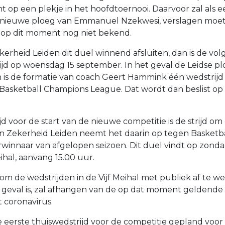
 op een plekje in het hoofdtoernooi. Daarvoor zal als ee
 nieuwe ploeg van Emmanuel Nzekwesi, verslagen moe
is op dit moment nog niet bekend.
erheid Leiden dit duel winnend afsluiten, dan is de vo
rijd op woensdag 15 september. In het geval de Leidse p
dan is de formatie van coach Geert Hammink één wedstrijd
asketball Champions League. Dat wordt dan beslist op v
jd voor de start van de nieuwe competitie is de strijd o
n Zekerheid Leiden neemt het daarin op tegen Basketb
winnaar van afgelopen seizoen. Dit duel vindt op zond
eihal, aanvang 15.00 uur.
 om de wedstrijden in de Vijf Meihal met publiek af te we
 geval is, zal afhangen van de op dat moment geldende
t coronavirus.
e eerste thuiswedstrijd voor de competitie gepland voo