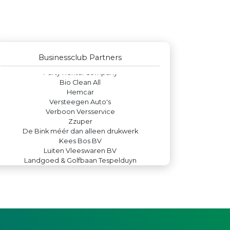
Machinefabriek P.C. Heezen BV
Peko Investment / Management
Gemiva
IWB // Digital Growth Agency
Teeuwen Verzekeringen
Rood Risicobeheersing BV
Businessclub Partners
Party Rental Company
Bio Clean All
Hemcar
Versteegen Auto's
Verboon Versservice
Zzuper
De Bink méér dan alleen drukwerk
Kees Bos BV
Luiten Vleeswaren BV
Landgoed & Golfbaan Tespelduyn
Leidse Letselschade Advocaten
Lewo Bouwbedrijf
Krachticom BV
Paulides + Partners Fysiotherapie
DS Beveiliging
La Casita
Leds Light the World