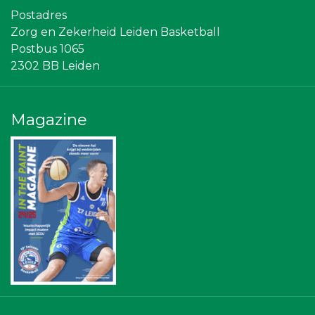
Centraal+
Postadres
Scholengroep Leonardo Da Vinci
Zorg en Zekerheid Leiden Basketball
Sleutelstad Media
Rebound Magazine
Postbus 1065
Omroep West
2302 BB Leiden
Sunday Foundation
Bonaventuracollege
NOS
Stichting Overleven met Alvleesklierkanker
Magazine
Vriendenloterij
American School of the Hague
Leidenamateurvoetbal.nl
The Rockschool
Topsport Leiden
SCOL
Ziggo
Leiden Into business
Gymsport Leiden
Diegoontdekt
Businessclub Partners
Leds Light the World
Zzuper
De Bink méér dan alleen drukwerk
Maatschap Remmerswaal