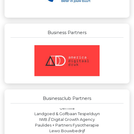
Business Partners
Businessclub Partners
Leds Light the World
Zzuper
De Bink méér dan alleen drukwerk
Maatschap Remmerswaal
Businessclub Partners
Rabobank Leiden-Katwijk
Gemiva
Landgoed & Golfbaan Tespelduyn
IWB // Digital Growth Agency
Paulides + Partners Fysiotherapie
Lewo Bouwbedrijf