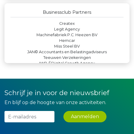
Kejo Steiger en Lijmwerk
DS Beveiliging
Businessclub Partners
Rabobank Leiden-Katwijk
Createx
Legit Agency
Machinefabriek P.C. Heezen BV
Hemcar
Miss Steel BV
JAN© Accountants en Belastingadviseurs
Teeuwen Verzekeringen
IWB // Digital Growth Agency
Bio Clean All
Yield Projecten BV
Luiten Vleeswaren BV
La Casita
Gemiva
Schrijf je in voor de nieuwsbrief
De Bink méér dan alleen drukwerk
Landgoed & Golfbaan Tespelduyn
En blijf op de hoogte van onze activiteiten.
Krachticom BV
Theo's Busreizen
Aanmelden
Leidse Letselschade Advocaten
Verboon Versservice
Versteegen Auto's