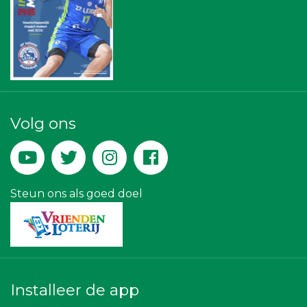
Scholengroep Leonardo Da Vinci
Bonaventuracollege
Centraal+
Rebound Magazine
Businessclub Partners
Kees Bos BV
Party Rental Company
Kejo Steiger en Lijmwerk
DS Beveiliging
Volg ons
Rabobank Leiden-Katwijk
Createx
Legit Agency
Machinefabriek P.C. Heezen BV
Hemcar
Miss Steel BV
Steun ons als goed doel
Installeer de app