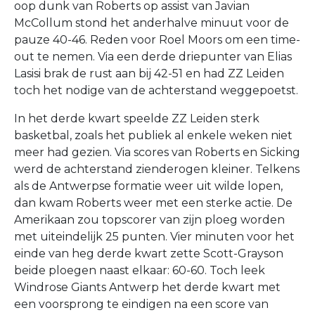
oop dunk van Roberts op assist van Javian
McCollum stond het anderhalve minuut voor de
pauze 40-46. Reden voor Roel Moors om een time-
out te nemen. Via een derde driepunter van Elias
Lasisi brak de rust aan bij 42-51 en had ZZ Leiden
toch het nodige van de achterstand weggepoetst.
In het derde kwart speelde ZZ Leiden sterk
basketbal, zoals het publiek al enkele weken niet
meer had gezien. Via scores van Roberts en Sicking
werd de achterstand zienderogen kleiner. Telkens
als de Antwerpse formatie weer uit wilde lopen,
dan kwam Roberts weer met een sterke actie. De
Amerikaan zou topscorer van zijn ploeg worden
met uiteindelijk 25 punten. Vier minuten voor het
einde van heg derde kwart zette Scott-Grayson
beide ploegen naast elkaar: 60-60. Toch leek
Windrose Giants Antwerp het derde kwart met
een voorsprong te eindigen na een score van