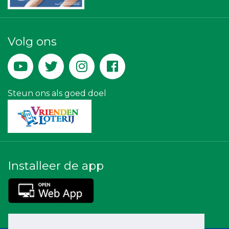
Landgoed & Golfbaan Tespelduyn
Leidse Letselschade Advocaten
Zzuper
Rood Risicobeheersing BV
Volg ons
Yield Projecten BV
Gemiva
Teeuwen Verzekeringen
Steun ons als goed doel
Installeer de app