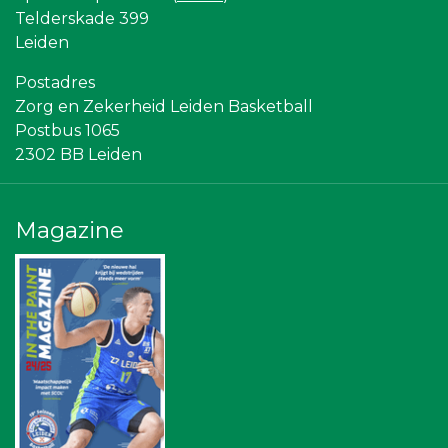
SCOL
Telderskade 399
Leiden Into business
Leiden
Bureau Blaauwberg
Stichting Overleven met Alvleesklierkanker
Postadres
Topsport Leiden
Zorg en Zekerheid Leiden Basketball
NOS
American School of the Hague
Postbus 1065
Omroep West
2302 BB Leiden
Diegoontdekt
Rebound Magazine
Centraal+
Ziggo
Magazine
Bonaventuracollege
Sunday Foundation
Gymsport Leiden
The Rockschool
Scholengroep Leonardo Da Vinci
Sleutelstad Media
Leidenamateurvoetbal.nl
Businessclub Partners
Paulides + Partners Fysiotherapie
Leds Light the World
Hemcar