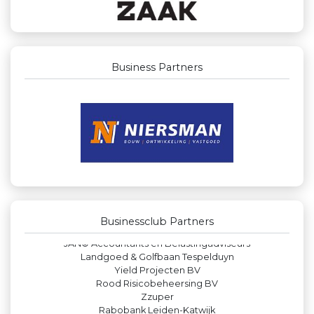
Business Partners
Businessclub Partners
Legit Agency
Lewo Bouwbedrijf
Kejo Steiger en Lijmwerk
Party Rental Company
La Casita
Verboon Versservice
JAN© Accountants en Belastingadviseurs
Businessclub Partners
Landgoed & Golfbaan Tespelduyn
Yield Projecten BV
Rood Risicobeheersing BV
Zzuper
Rabobank Leiden-Katwijk
Peko Investment / Management
Machinefabriek P.C. Heezen BV