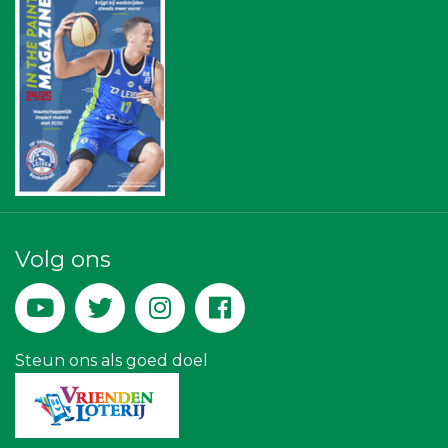
American School of the Hague
Leiden Into business
Bureau Blaauwberg
Rebound Magazine
Diegoontdekt
Businessclub Partners
Maatschap Remmerswaal
Peko Investment / Management
De Bink méér dan alleen drukwerk
Kees Bos BV
Theo's Busreizen
Zzuper
Rood Risicobeheersing BV
Volg ons
Lewo Bouwbedrijf
Landgoed & Golfbaan Tespelduyn
Teeuwen Verzekeringen
Steun ons als goed doel