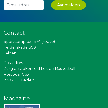
La Casita
Aanmelden
Rabobank Leiden-Katwijk
Createx
Miss Steel BV
Krachticom BV
Gemiva
Verboon Versservice
Contact
Versteegen Auto's
Partners
Sportcomplex 1574 (
route
)
Centraal+
Vriendenloterij
Telderskade 399
Ziggo
Leiden
NOS
Omroep West
Postadres
SCOL
Zorg en Zekerheid Leiden Basketball
Stichting Overleven met Alvleesklierkanker
Sunday Foundation
Postbus 1065
Topsport Leiden
2302 BB Leiden
Leidenamateurvoetbal.nl
Scholengroep Leonardo Da Vinci
Bonaventuracollege
The Rockschool
Magazine
Gymsport Leiden
Sleutelstad Media