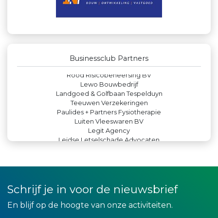
Peko Investment / Management
De Bink méér dan alleen drukwerk
Kees Bos BV
Theo's Busreizen
Zzuper
Rood Risicobeheersing BV
Businessclub Partners
Lewo Bouwbedrijf
Landgoed & Golfbaan Tespelduyn
Teeuwen Verzekeringen
Paulides + Partners Fysiotherapie
Luiten Vleeswaren BV
Legit Agency
Leidse Letselschade Advocaten
Hemcar
Kejo Steiger en Lijmwerk
IWB // Digital Growth Agency
Machinefabriek P.C. Heezen BV
Leds Light the World
Bio Clean All
JAN© Accountants en Belastingadviseurs
Schrijf je in voor de nieuwsbrief
DS Beveiliging
Party Rental Company
En blijf op de hoogte van onze activiteiten.
Yield Projecten BV