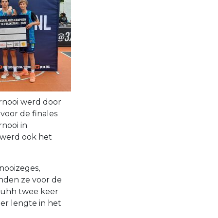
ernooi werd door
voor de finales
nooi in
 werd ook het
nooizeges,
tonden ze voor de
iduhh twee keer
r lengte in het