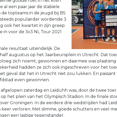
demie gooide roet in het eten
 al een paar jaar de stabiele
 de topteams in de jeugd bij BS
 steeds populairder wordende 3
g ook het kwartet in zijn greep
e in voor de 3x3 NL Tour 2021
le resultaat uiteindelijk. De
alf augustus op het Jaarbeursplein in Utrecht. Dat to
 ploeg zich noemt, gewonnen en daarmee was plaatsing 
 zekerheid hadden ze zich ook ingeschreven voor het toer
t geval dat het in Utrecht niet zou lukken. En passant
oofdstad even gewonnen.
afgelopen zaterdag en Leiduhh was, door de twee toer
t op het plein van het Olympisch Stadion. In de finale s
over Groningen. In de eerdere drie wedstrijden had Le
eer verloren. Met slimme, goede schutters en veel mee
ngen een lastige tegenstander.