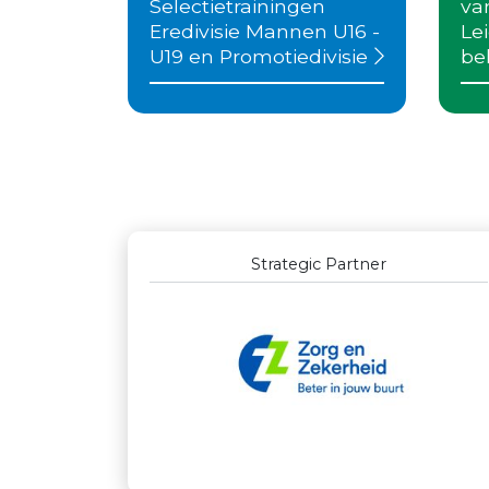
Selectietrainingen
va
Eredivisie Mannen U16 -
Le
U19 en Promotiedivisie
be
Outstanding Partners GOLD