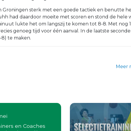
n Groningen sterk met een goede tactiek en benutte he
uhh had daardoor moeite met scoren en stond de hele w
 minuut lukte het om langszij te komen tot 8-8. Met nog
ecies genoeg tijd voor één aanval. In de laatste second
-8) te maken.
Meer 
mei
17 jun
ainers en Coaches