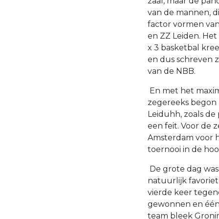
zaal, maar de pan
van de mannen, die
factor vormen van
en ZZ Leiden. Het
x 3 basketbal kree
en dus schreven z
van de NBB.
En met het maxima
zegereeks begon h
Leiduhh, zoals de
een feit. Voor de
Amsterdam voor he
toernooi in de h
De grote dag was 
natuurlijk favorie
vierde keer tegen
gewonnen en één k
team bleek Groni