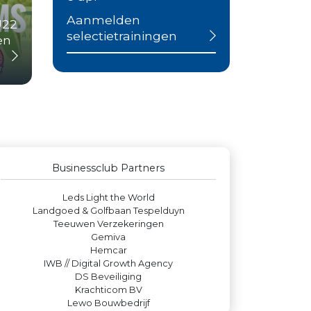
Aanmelden
U22
selectietrainingen
en
Businessclub Partners
Verboon Versservice
Party Rental Company
De Bink méér dan alleen drukwerk
Kees Bos BV
Businessclub Partners
Rood Risicobeheersing BV
Leds Light the World
Landgoed & Golfbaan Tespelduyn
Teeuwen Verzekeringen
Gemiva
Hemcar
IWB // Digital Growth Agency
DS Beveiliging
Krachticom BV
Lewo Bouwbedrijf
Legit Agency