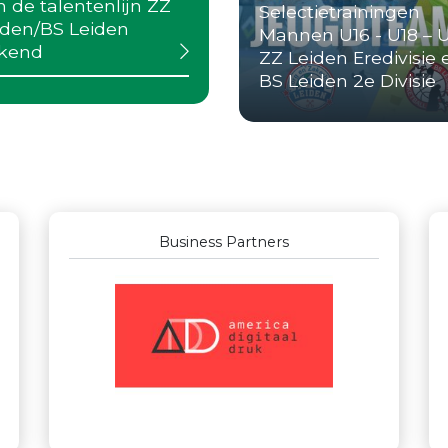
n de talentenlijn ZZ
Selectietrainingen
iden/BS Leiden
Mannen U16 - U18 – 
kend
ZZ Leiden Eredivisie 
BS Leiden 2e Divisie
Business Partners