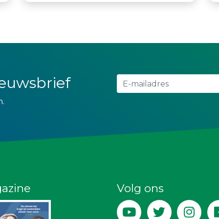
nieuwsbrief
n.
azine
Volg ons