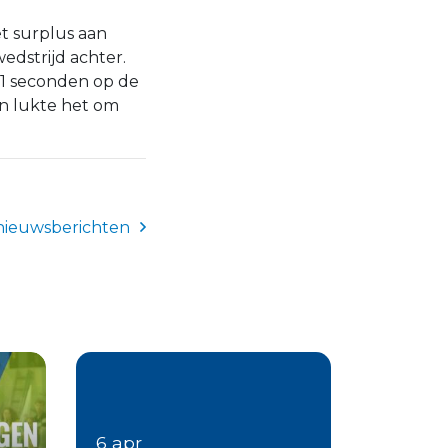
t surplus aan
edstrijd achter.
 11 seconden op de
en lukte het om
nieuwsberichten
6 apr