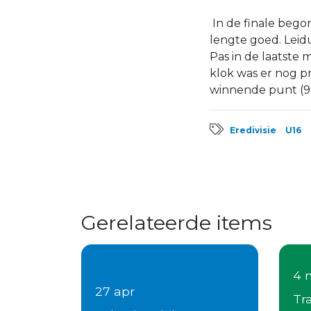
In de finale bego
lengte goed. Leid
Pas in de laatste
klok was er nog pr
winnende punt (9
Eredivisie
U16
Gerelateerde items
4 
27 apr
Tr