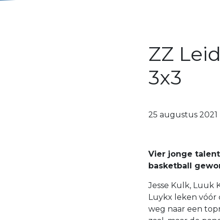
ZZ Lei
3x3
25 augustus 2021
Vier jonge tale
basketball gewor
Jesse Kulk, Luuk K
Luykx leken vóór
weg naar een topno