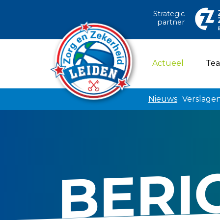
Strategic
partner
(current)
Actueel
Te
Nieuws
Verslage
BERI