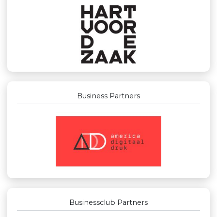
Business Partners
Businessclub Partners
Gemiva
Rabobank Leiden-Katwijk
Kees Bos BV
Machinefabriek P.C. Heezen BV
Businessclub Partners
Peko Investment / Management
Party Rental Company