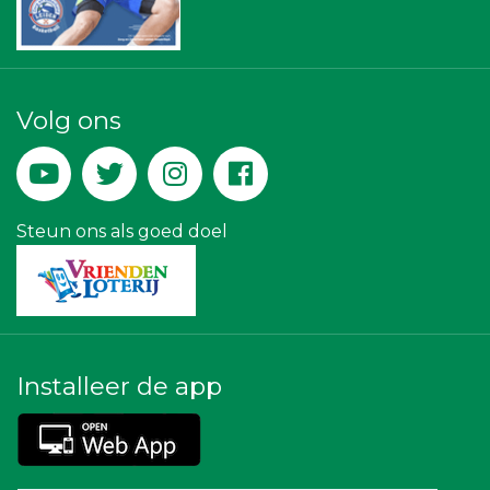
Businessclub Partners
Gemiva
Rabobank Leiden-Katwijk
Kees Bos BV
Machinefabriek P.C. Heezen BV
Volg ons
Peko Investment / Management
Party Rental Company
Teeuwen Verzekeringen
DS Beveiliging
Landgoed & Golfbaan Tespelduyn
Lewo Bouwbedrijf
Steun ons als goed doel
Installeer de app