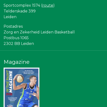
Yield Projecten BV
Sportcomplex 1574 (
route
)
Luiten Vleeswaren BV
Maatschap Remmerswaal
Telderskade 399
Partners
Leiden
NOS
SCOL
Postadres
Leiden Into business
Zorg en Zekerheid Leiden Basketball
Centraal+
Postbus 1065
Topsport Leiden
Scholengroep Leonardo Da Vinci
2302 BB Leiden
American School of the Hague
Stichting Overleven met Alvleesklierkanker
Bonaventuracollege
Bureau Blaauwberg
Magazine
Gymsport Leiden
Diegoontdekt
Rebound Magazine
Omroep West
Leidenamateurvoetbal.nl
Sunday Foundation
Sleutelstad Media
Vriendenloterij
The Rockschool
Ziggo