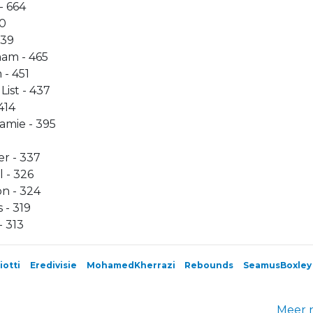
- 664
80
539
ham - 465
 - 451
List - 437
414
amie - 395
er - 337
l - 326
n - 324
 - 319
- 313
iotti
Eredivisie
MohamedKherrazi
Rebounds
SeamusBoxley
Meer 