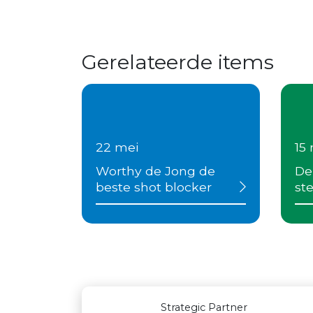
Gerelateerde items
22 mei
15
Worthy de Jong de
De
beste shot blocker
ste
Outstanding Partners GOLD