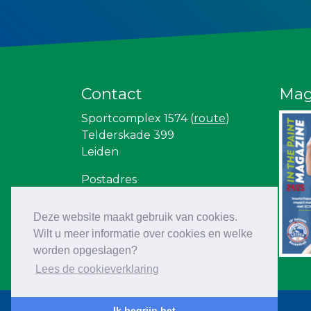
Contact
Mag
Sportcomplex 1574 (
route
)
Telderskade 399
Leiden
Postadres
Zorg en Zekerheid Leiden
Basketball
Deze website maakt gebruik van cookies.
Postbus 1065
Wilt u meer informatie over cookies en welke
2302 BB Leiden
worden opgeslagen?
Lees de cookieverklaring
Ik begrijp het