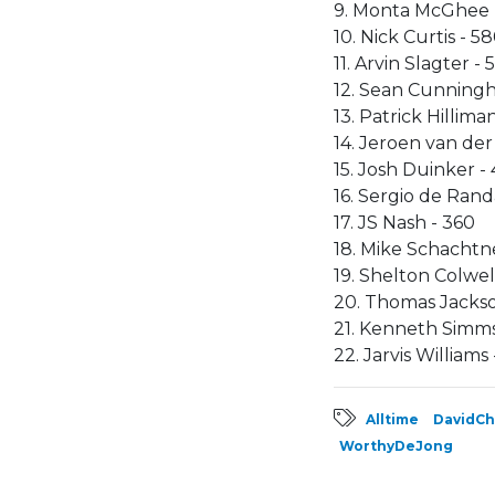
9. Monta McGhee 
10. Nick Curtis - 5
11. Arvin Slagter - 
12. Sean Cunning
13. Patrick Hilliman
14. Jeroen van der 
15. Josh Duinker - 
16. Sergio de Rand
17. JS Nash - 360
18. Mike Schachtn
19. Shelton Colwel
20. Thomas Jackso
21. Kenneth Simms
22. Jarvis Williams 
Alltime
DavidCh
WorthyDeJong