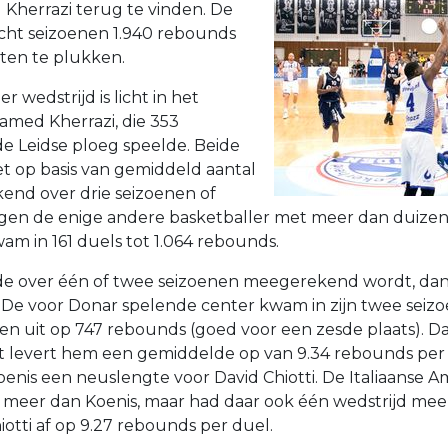
 Kherrazi terug te vinden. De
acht seizoenen 1.940 rebounds
ten te plukken.
 wedstrijd is licht in het
med Kherrazi, die 353
de Leidse ploeg speelde. Beide
t op basis van gemiddeld aantal
kend over drie seizoenen of
egen de enige andere basketballer met meer dan duize
m in 161 duels tot 1.064 rebounds.
de over één of twee seizoenen meegerekend wordt, dan
an. De voor Donar spelende center kwam in zijn twee seiz
en uit op 747 rebounds (goed voor een zesde plaats). Da
t levert hem een gemiddelde op van 9.34 rebounds per 
oenis een neuslengte voor David Chiotti. De Italiaanse 
 meer dan Koenis, maar had daar ook één wedstrijd meer
otti af op 9.27 rebounds per duel.