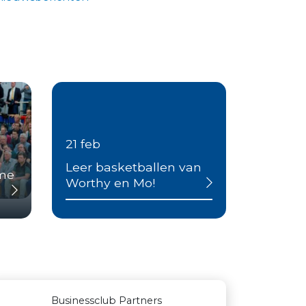
21 feb
Leer basketballen van
ime
Worthy en Mo!
Businessclub Partners
Rabobank Leiden-Katwijk
Landgoed & Golfbaan Tespelduyn
La Casita
Luiten Vleeswaren BV
Businessclub Partners
Paulides + Partners Fysiotherapie