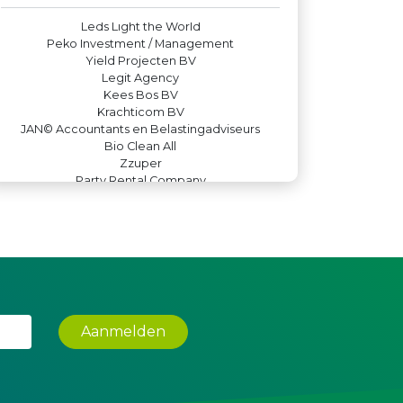
Leds Light the World
Peko Investment / Management
Yield Projecten BV
Legit Agency
Kees Bos BV
Krachticom BV
JAN© Accountants en Belastingadviseurs
Bio Clean All
Zzuper
Party Rental Company
Teeuwen Verzekeringen
DS Beveiliging
De Bink méér dan alleen drukwerk
Machinefabriek P.C. Heezen BV
Lewo Bouwbedrijf
Rood Risicobeheersing BV
Kejo Steiger en Lijmwerk
Hemcar
Versteegen Auto's
Aanmelden
Maatschap Remmerswaal
Theo's Busreizen
IWB // Digital Growth Agency
Gemiva