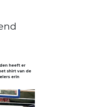
zend
den heeft er
het shirt van de
elers erin