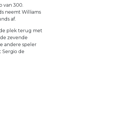
b van 300.
nds neemt Williams
unds af.
erde plek terug met
r de zevende
ge andere speler
t Sergio de