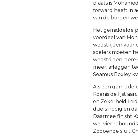
plaats is Mohamed
forward heeft in 
van de borden we
Het gemiddelde per
voordeel van Moha
wedstrijden voor 
spelers moeten he
wedstrijden, gere
meer, afleggen t
Seamus Boxley kwa
Als een gemiddel
Koenis de lijst a
en Zekerheid Leid
duels nodig en da
Daarmee finisht K
wel vier rebounds
Zodoende sluit Chi