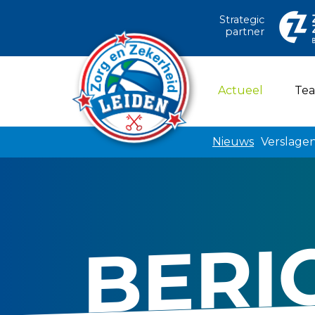
Strategic
partner
(current)
Actueel
Te
Nieuws
Verslage
BERI