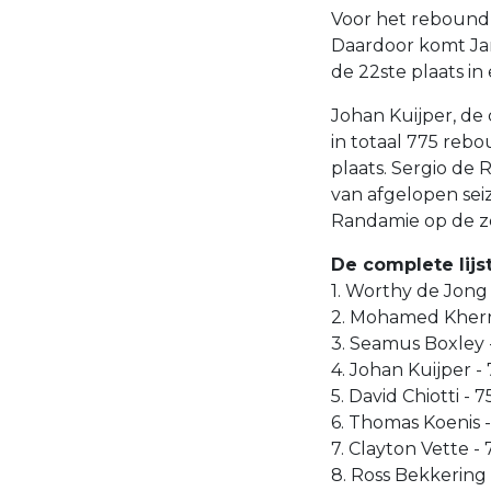
Voor het reboundk
Daardoor komt Jarv
de 22ste plaats in
Johan Kuijper, de 
in totaal 775 reb
plaats. Sergio de 
van afgelopen seiz
Randamie op de ze
De complete lijs
1. Worthy de Jong 
2. Mohamed Kherra
3. Seamus Boxley -
4. Johan Kuijper -
5. David Chiotti - 7
6. Thomas Koenis -
7. Clayton Vette - 
8. Ross Bekkering 