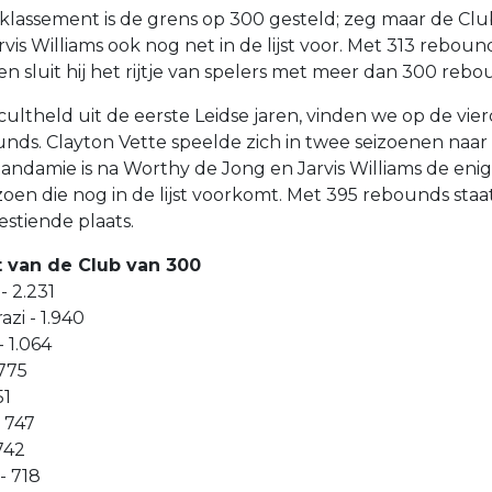
lassement is de grens op 300 gesteld; zeg maar de Clu
is Williams ook nog net in de lijst voor. Met 313 rebou
 en sluit hij het rijtje van spelers met meer dan 300 rebo
cultheld uit de eerste Leidse jaren, vinden we op de vi
ounds. Clayton Vette speelde zich in twee seizoenen naa
Randamie is na Worthy de Jong en Jarvis Williams de eni
oen die nog in de lijst voorkomt. Met 395 rebounds staa
stiende plaats.
t van de Club van 300
- 2.231
zi - 1.940
 1.064
 775
51
 747
742
- 718