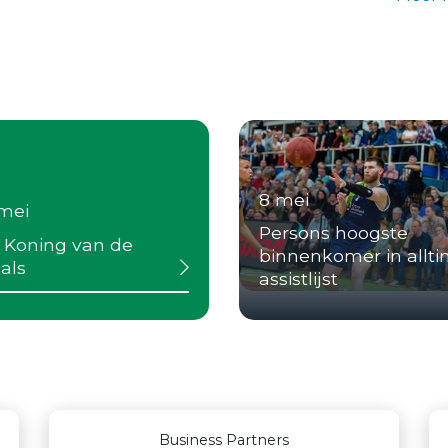
8 mei
 mei
Persons hoogste
 Koning van de
binnenkomer in allt
als
assistlijst
Business Partners