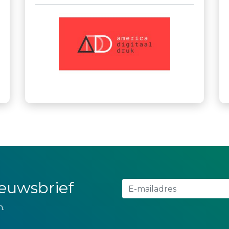
nieuwsbrief
n.