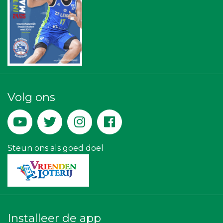
Scholengroep Leonardo Da Vinci
NOS
Centraal+
Sleutelstad Media
Leidenamateurvoetbal.nl
Businessclub Partners
Kees Bos BV
Luiten Vleeswaren BV
Gemiva
Zzuper
Volg ons
JAN© Accountants en Belastingadviseurs
Lewo Bouwbedrijf
Legit Agency
Maatschap Remmerswaal
Miss Steel BV
Steun ons als goed doel
Yield Projecten BV
Installeer de app