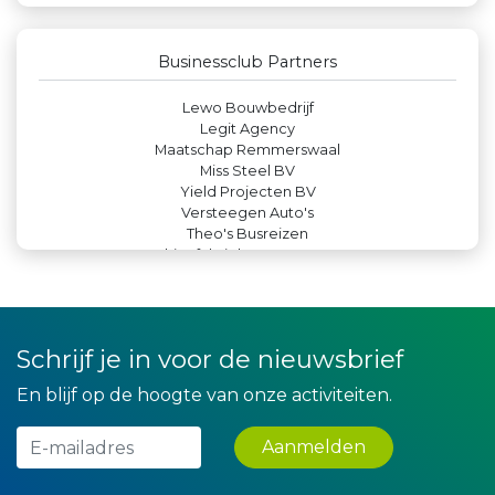
Luiten Vleeswaren BV
Gemiva
Businessclub Partners
Zzuper
JAN© Accountants en Belastingadviseurs
Lewo Bouwbedrijf
Legit Agency
Maatschap Remmerswaal
Miss Steel BV
Yield Projecten BV
Versteegen Auto's
Theo's Busreizen
Machinefabriek P.C. Heezen BV
Rood Risicobeheersing BV
Party Rental Company
Hemcar
Paulides + Partners Fysiotherapie
Schrijf je in voor de nieuwsbrief
Createx
Krachticom BV
En blijf op de hoogte van onze activiteiten.
Landgoed & Golfbaan Tespelduyn
IWB // Digital Growth Agency
DS Beveiliging
Aanmelden
Teeuwen Verzekeringen
Bio Clean All