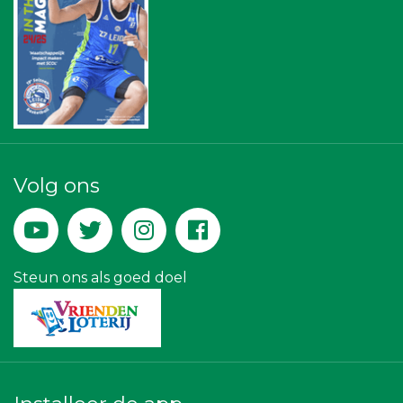
Omroep West
Centraal+
NOS
Bonaventuracollege
Topsport Leiden
Bureau Blaauwberg
Businessclub Partners
Zzuper
Createx
Machinefabriek P.C. Heezen BV
Rabobank Leiden-Katwijk
Volg ons
Kejo Steiger en Lijmwerk
Lewo Bouwbedrijf
Miss Steel BV
JAN© Accountants en Belastingadviseurs
IWB // Digital Growth Agency
Steun ons als goed doel
Maatschap Remmerswaal