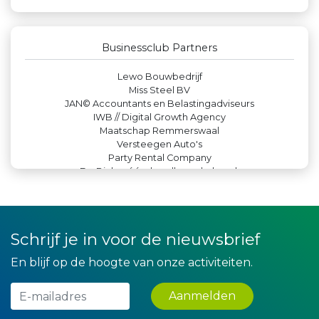
Zzuper
Createx
Machinefabriek P.C. Heezen BV
Rabobank Leiden-Katwijk
Businessclub Partners
Kejo Steiger en Lijmwerk
Lewo Bouwbedrijf
Miss Steel BV
JAN© Accountants en Belastingadviseurs
IWB // Digital Growth Agency
Maatschap Remmerswaal
Versteegen Auto's
Party Rental Company
De Bink méér dan alleen drukwerk
Landgoed & Golfbaan Tespelduyn
Krachticom BV
Hemcar
Teeuwen Verzekeringen
Schrijf je in voor de nieuwsbrief
Bio Clean All
Leidse Letselschade Advocaten
En blijf op de hoogte van onze activiteiten.
Theo's Busreizen
Luiten Vleeswaren BV
Peko Investment / Management
Aanmelden
Leds Light the World
La Casita