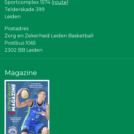
Sportcomplex 1574 (
route
)
Krachticom BV
Telderskade 399
Zzuper
Partners
Leiden
The Rockschool
Centraal+
Postadres
Diegoontdekt
Zorg en Zekerheid Leiden Basketball
NOS
Postbus 1065
Stichting Overleven met Alvleesklierkanker
2302 BB Leiden
SCOL
Leiden Into business
Vriendenloterij
Bureau Blaauwberg
Magazine
Sleutelstad Media
Leidenamateurvoetbal.nl
Topsport Leiden
Bonaventuracollege
Ziggo
Sunday Foundation
Scholengroep Leonardo Da Vinci
Gymsport Leiden
Omroep West
American School of the Hague
Rebound Magazine