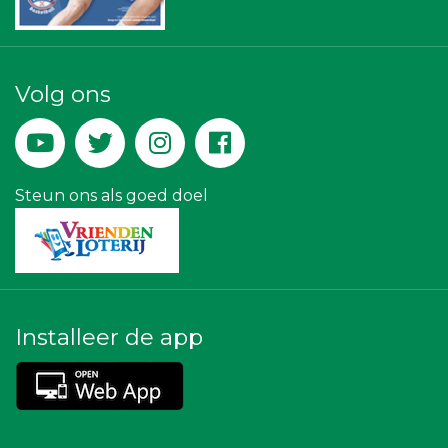
Businessclub Partners
Theo's Busreizen
Createx
Versteegen Auto's
Kees Bos BV
Volg ons
Leds Light the World
Landgoed & Golfbaan Tespelduyn
Lewo Bouwbedrijf
Yield Projecten BV
Legit Agency
La Casita
Steun ons als goed doel
Installeer de app