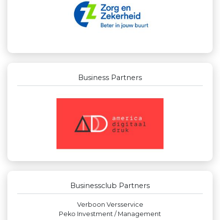
Business Partners
Businessclub Partners
Createx
Miss Steel BV
Krachticom BV
Machinefabriek P.C. Heezen BV
Businessclub Partners
Leidse Letselschade Advocaten
Verboon Versservice
Peko Investment / Management
Kees Bos BV