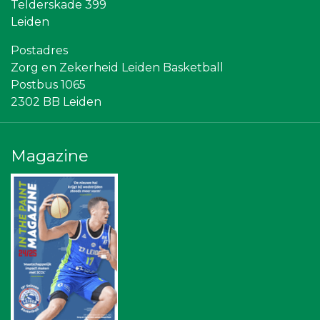
Telderskade 399
Hemcar
Partners
Leiden
Omroep West
Stichting Overleven met Alvleesklierkanker
Postadres
Vriendenloterij
Zorg en Zekerheid Leiden Basketball
Sleutelstad Media
Postbus 1065
Leidenamateurvoetbal.nl
2302 BB Leiden
Sunday Foundation
Rebound Magazine
Bureau Blaauwberg
Bonaventuracollege
Magazine
Ziggo
SCOL
Diegoontdekt
NOS
American School of the Hague
Gymsport Leiden
Leiden Into business
Scholengroep Leonardo Da Vinci
Centraal+
The Rockschool
Topsport Leiden
Businessclub Partners
Createx