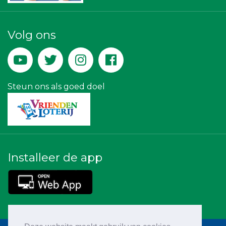
Miss Steel BV
Krachticom BV
Machinefabriek P.C. Heezen BV
Volg ons
Leidse Letselschade Advocaten
Verboon Versservice
Peko Investment / Management
Kees Bos BV
JAN© Accountants en Belastingadviseurs
IWB // Digital Growth Agency
Steun ons als goed doel
Installeer de app