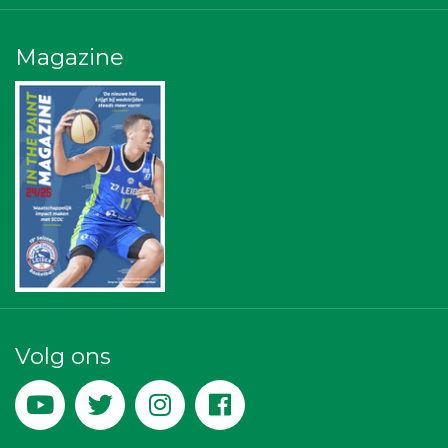
Leidenamateurvoetbal.nl
Bureau Blaauwberg
Stichting Overleven met Alvleesklierkanker
Magazine
NOS
The Rockschool
Diegoontdekt
Ziggo
Leiden Into business
Scholengroep Leonardo Da Vinci
Gymsport Leiden
Vriendenloterij
Sleutelstad Media
American School of the Hague
Businessclub Partners
JAN© Accountants en Belastingadviseurs
Miss Steel BV
Kejo Steiger en Lijmwerk
Paulides + Partners Fysiotherapie
DS Beveiliging
Volg ons
Teeuwen Verzekeringen
Hemcar
De Bink méér dan alleen drukwerk
Peko Investment / Management
Versteegen Auto's