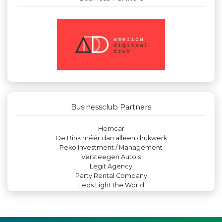
Businessclub Partners
JAN© Accountants en Belastingadviseurs
Miss Steel BV
Kejo Steiger en Lijmwerk
Paulides + Partners Fysiotherapie
DS Beveiliging
Businessclub Partners
Teeuwen Verzekeringen
Hemcar
De Bink méér dan alleen drukwerk
Peko Investment / Management
Versteegen Auto's
Legit Agency
Party Rental Company
Leds Light the World
Rabobank Leiden-Katwijk
Verboon Versservice
Maatschap Remmerswaal
Kees Bos BV