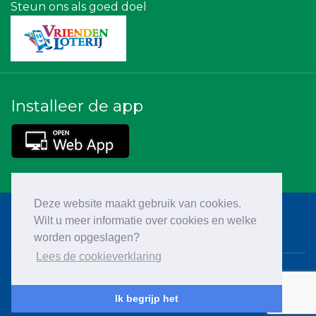
Steun ons als goed doel
Installeer de app
Deze website maakt gebruik van cookies.
Wilt u meer informatie over cookies en welke
worden opgeslagen?
Lees de cookieverklaring
Cookieverklaring
Ik begrijp het
Privacy