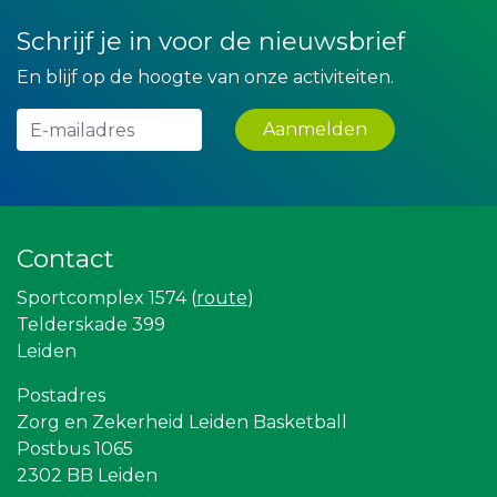
Gemiva
Schrijf je in voor de nieuwsbrief
Rood Risicobeheersing BV
Yield Projecten BV
En blijf op de hoogte van onze activiteiten.
Leidse Letselschade Advocaten
Landgoed & Golfbaan Tespelduyn
IWB // Digital Growth Agency
Aanmelden
Createx
Lewo Bouwbedrijf
Machinefabriek P.C. Heezen BV
La Casita
Theo's Busreizen
Zzuper
Contact
Krachticom BV
Luiten Vleeswaren BV
Sportcomplex 1574 (
route
)
Bio Clean All
Telderskade 399
Partners
Leiden
Omroep West
Topsport Leiden
SCOL
Postadres
Sunday Foundation
Zorg en Zekerheid Leiden Basketball
Bonaventuracollege
Postbus 1065
Rebound Magazine
2302 BB Leiden
Centraal+