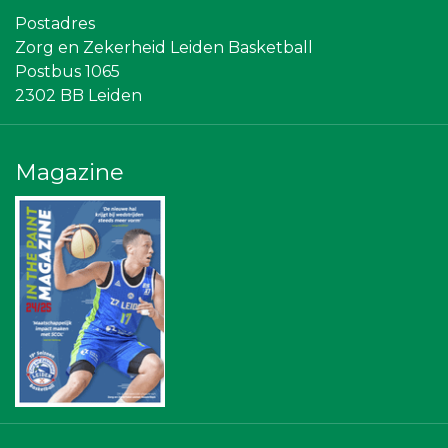
Topsport Leiden
Postadres
American School of the Hague
Zorg en Zekerheid Leiden Basketball
Gymsport Leiden
Omroep West
Postbus 1065
The Rockschool
2302 BB Leiden
Centraal+
Sunday Foundation
Vriendenloterij
Sleutelstad Media
Magazine
SCOL
Rebound Magazine
NOS
Diegoontdekt
Scholengroep Leonardo Da Vinci
Stichting Overleven met Alvleesklierkanker
Businessclub Partners
Landgoed & Golfbaan Tespelduyn
Miss Steel BV
De Bink méér dan alleen drukwerk
JAN© Accountants en Belastingadviseurs
Paulides + Partners Fysiotherapie
Party Rental Company
Bio Clean All
Rabobank Leiden-Katwijk