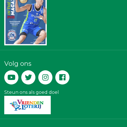
Leidenamateurvoetbal.nl
American School of the Hague
SCOL
Businessclub Partners
Leidse Letselschade Advocaten
DS Beveiliging
Yield Projecten BV
Lewo Bouwbedrijf
Rood Risicobeheersing BV
Kejo Steiger en Lijmwerk
Teeuwen Verzekeringen
Volg ons
Krachticom BV
Party Rental Company
Legit Agency
Steun ons als goed doel