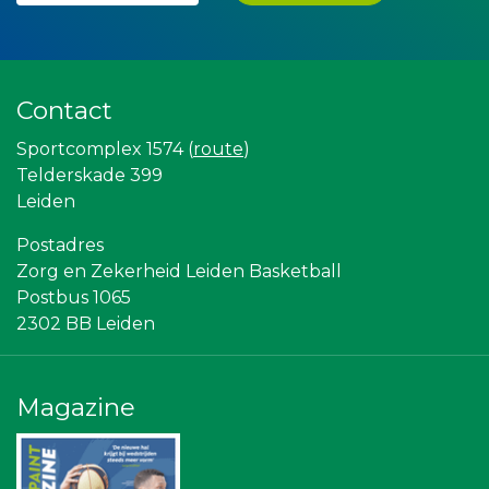
Miss Steel BV
Kees Bos BV
Luiten Vleeswaren BV
Createx
Machinefabriek P.C. Heezen BV
Contact
Leds Light the World
Partners
Sportcomplex 1574 (
route
)
Bureau Blaauwberg
The Rockschool
Telderskade 399
Omroep West
Leiden
Leiden Into business
Sunday Foundation
Postadres
Stichting Overleven met Alvleesklierkanker
Zorg en Zekerheid Leiden Basketball
NOS
Rebound Magazine
Postbus 1065
Gymsport Leiden
2302 BB Leiden
Scholengroep Leonardo Da Vinci
Topsport Leiden
Sleutelstad Media
Vriendenloterij
Magazine
Centraal+
Ziggo
Diegoontdekt
Bonaventuracollege