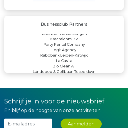
Lewo Bouwbedrijf
Rood Risicobeheersing BV
Kejo Steiger en Lijmwerk
Teeuwen Verzekeringen
Businessclub Partners
Krachticom BV
Party Rental Company
Legit Agency
Rabobank Leiden-Katwijk
La Casita
Bio Clean All
Landgoed & Golfbaan Tespelduyn
De Bink méér dan alleen drukwerk
JAN© Accountants en Belastingadviseurs
Hemcar
Maatschap Remmerswaal
Verboon Versservice
Theo's Busreizen
Paulides + Partners Fysiotherapie
Schrijf je in voor de nieuwsbrief
Gemiva
IWB // Digital Growth Agency
En blijf op de hoogte van onze activiteiten.
Versteegen Auto's
Zzuper
Aanmelden
Peko Investment / Management