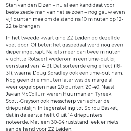
Stan van den Elzen – nu al een kandidaat voor
beste zesde man van het seizoen – nog gauw even
vijf punten mee om de stand na 10 minuten op 12-
22 te brengen.
In het tweede kwart ging ZZ Leiden op dezelfde
voet door. Of beter: het gaspedaal werd nog even
dieper ingetrapt. Na iets meer dan twee minuten
vluchtte Rotsaert wederom in een time-out bij
een stand van 14-31. Dat sorteerde enig effect (18-
31), waarna Doug Spradley ook een time-out nam.
Nog geen drie minuten later was de marge al
weer opgelopen naar 20 punten: 20-40. Naast
Javian McCollum waren Huurman en Tyreek
Scott-Grayson ook messcherp van achter de
driepuntslijn. In tegenstelling tot Spirou Basket,
dat in de eerste helft 0 uit 14 driepunters
noteerde. Met een 30-54 ruststand leek er niets
aan de hand voor ZZ Leiden.