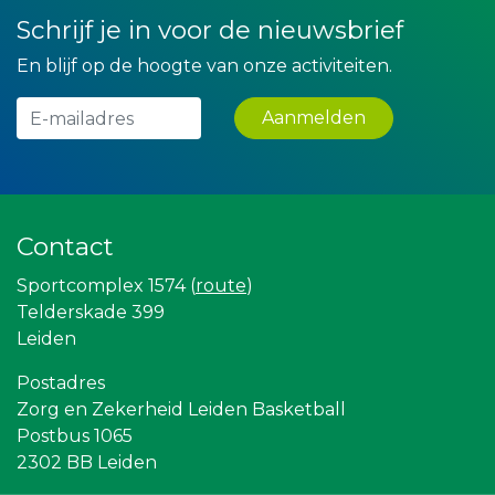
La Casita
Schrijf je in voor de nieuwsbrief
Maatschap Remmerswaal
Theo's Busreizen
En blijf op de hoogte van onze activiteiten.
Zzuper
Teeuwen Verzekeringen
Aanmelden
Createx
Yield Projecten BV
Peko Investment / Management
Lewo Bouwbedrijf
Miss Steel BV
Machinefabriek P.C. Heezen BV
Contact
IWB // Digital Growth Agency
Landgoed & Golfbaan Tespelduyn
Sportcomplex 1574 (
route
)
Partners
Leidenamateurvoetbal.nl
Telderskade 399
American School of the Hague
Leiden
Rebound Magazine
Gymsport Leiden
Postadres
Topsport Leiden
Zorg en Zekerheid Leiden Basketball
Diegoontdekt
Sunday Foundation
Postbus 1065
Bureau Blaauwberg
2302 BB Leiden
Scholengroep Leonardo Da Vinci
Vriendenloterij