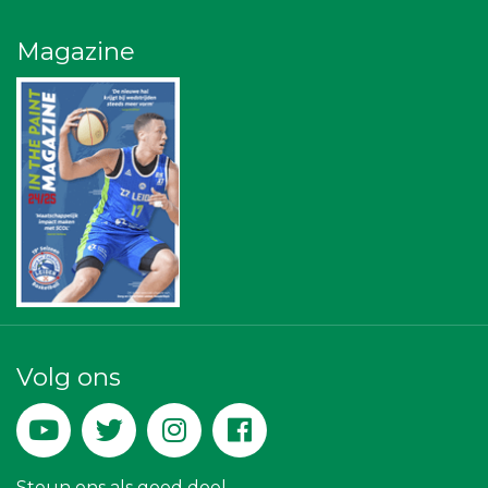
The Rockschool
Omroep West
Magazine
Ziggo
SCOL
Bonaventuracollege
Centraal+
Leiden Into business
Stichting Overleven met Alvleesklierkanker
NOS
Sleutelstad Media
Businessclub Partners
Verboon Versservice
Hemcar
Rabobank Leiden-Katwijk
Leds Light the World
Party Rental Company
Bio Clean All
Volg ons
Paulides + Partners Fysiotherapie
Kees Bos BV
DS Beveiliging
Kejo Steiger en Lijmwerk
Steun ons als goed doel