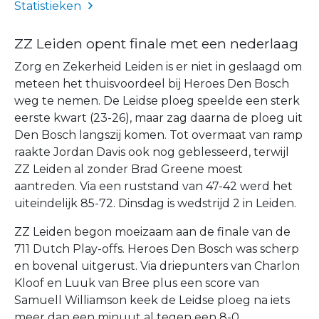
Statistieken
ZZ Leiden opent finale met een nederlaag
Zorg en Zekerheid Leiden is er niet in geslaagd om
meteen het thuisvoordeel bij Heroes Den Bosch
weg te nemen. De Leidse ploeg speelde een sterk
eerste kwart (23-26), maar zag daarna de ploeg uit
Den Bosch langszij komen. Tot overmaat van ramp
raakte Jordan Davis ook nog geblesseerd, terwijl
ZZ Leiden al zonder Brad Greene moest
aantreden. Via een ruststand van 47-42 werd het
uiteindelijk 85-72. Dinsdag is wedstrijd 2 in Leiden.
ZZ Leiden begon moeizaam aan de finale van de
711 Dutch Play-offs. Heroes Den Bosch was scherp
en bovenal uitgerust. Via driepunters van Charlon
Kloof en Luuk van Bree plus een score van
Samuell Williamson keek de Leidse ploeg na iets
meer dan een minuut al tegen een 8-0