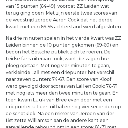
van 15 punten (64-49), voordat ZZ Leiden wat
terug ging doen. Met zijn eerste twee scores van
de wedstrijd zorgde Aaron Cook dat het derde
kwart met een 66-55 achterstand werd afgesloten.
Na drie minuten spelen in het vierde kwart was ZZ
Leiden binnen de 10 punten gekomen (69-60) en
begon het Bossche publiek zich te roeren. De
Leidse fans uiteraard ook, want die zagen hun
ploeg opstaan. Met nog vier minuten te gaan,
verkleinde Lall met een driepunter het verschil
naar zeven punten: 74-67. Een score van Kloof
werd gevolgd door scores van Lall en Cook: 76-71
met nog iets meer dan twee minuten te gaan. En
toen kwam Luuk van Bree even door met een
driepunter uit een uitbal en nog vier seconden op
de schotklok. Na een misser van Jeroen van der
List zette Williamson aan de andere kant een
aanvallende rebound om in een score: 81-71 met