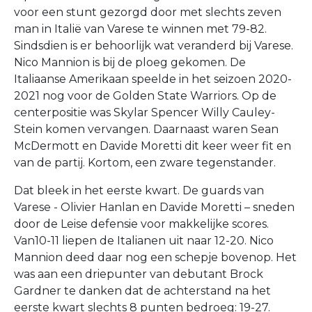
voor een stunt gezorgd door met slechts zeven
man in Italië van Varese te winnen met 79-82.
Sindsdien is er behoorlijk wat veranderd bij Varese.
Nico Mannion is bij de ploeg gekomen. De
Italiaanse Amerikaan speelde in het seizoen 2020-
2021 nog voor de Golden State Warriors. Op de
centerpositie was Skylar Spencer Willy Cauley-
Stein komen vervangen. Daarnaast waren Sean
McDermott en Davide Moretti dit keer weer fit en
van de partij. Kortom, een zware tegenstander.
Dat bleek in het eerste kwart. De guards van
Varese - Olivier Hanlan en Davide Moretti – sneden
door de Leise defensie voor makkelijke scores.
Van10-11 liepen de Italianen uit naar 12-20. Nico
Mannion deed daar nog een schepje bovenop. Het
was aan een driepunter van debutant Brock
Gardner te danken dat de achterstand na het
eerste kwart slechts 8 punten bedroeg: 19-27.