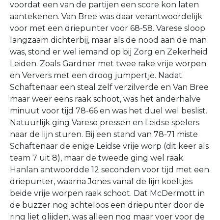
voordat een van de partijen een score kon laten
aantekenen. Van Bree was daar verantwoordelijk
voor met een driepunter voor 68-58. Varese sloop
langzaam dichterbij, maar als de nood aan de man
was, stond er wel iemand op bij Zorg en Zekerheid
Leiden. Zoals Gardner met twee rake vrije worpen
en Ververs met een droog jumpertje. Nadat
Schaftenaar een steal zelf verzilverde en Van Bree
maar weer eens raak schoot, was het anderhalve
minuut voor tijd 78-66 en was het duel wel beslist.
Natuurlijk ging Varese pressen en Leidse spelers
naar de lijn sturen. Bij een stand van 78-71 miste
Schaftenaar de enige Leidse vrije worp (dit keer als
team 7 uit 8), maar de tweede ging wel raak.
Hanlan antwoordde 12 seconden voor tijd met een
driepunter, waarna Jones vanaf de lijn koeltjes
beide vrije worpen raak schoot. Dat McDermott in
de buzzer nog achteloos een driepunter door de
ring liet glijden, was alleen nog maar voer voor de