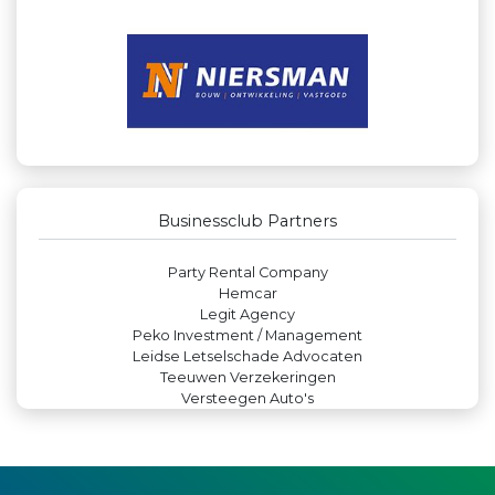
Businessclub Partners
Createx
Krachticom BV
Kees Bos BV
Verboon Versservice
Zzuper
Paulides + Partners Fysiotherapie
Theo's Busreizen
Party Rental Company
Businessclub Partners
Hemcar
Legit Agency
Peko Investment / Management
Leidse Letselschade Advocaten
Teeuwen Verzekeringen
Versteegen Auto's
DS Beveiliging
Leds Light the World
Machinefabriek P.C. Heezen BV
Rood Risicobeheersing BV
Rabobank Leiden-Katwijk
Landgoed & Golfbaan Tespelduyn
Miss Steel BV