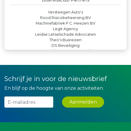
Businessclub Partners
Versteegen Auto's
Rood Risicobeheersing BV
Machinefabriek P.C. Heezen BV
Legit Agency
Leidse Letselschade Advocaten
Theo's Busreizen
DS Beveiliging
Maatschap Remmerswaal
JAN© Accountants en Belastingadviseurs
Leds Light the World
Peko Investment / Management
Rabobank Leiden-Katwijk
Yield Projecten BV
Createx
Schrijf je in voor de nieuwsbrief
Hemcar
Kees Bos BV
En blijf op de hoogte van onze activiteiten.
IWB // Digital Growth Agency
Party Rental Company
Krachticom BV
Aanmelden
De Bink méér dan alleen drukwerk
Paulides + Partners Fysiotherapie
Verboon Versservice
Miss Steel BV
Bio Clean All