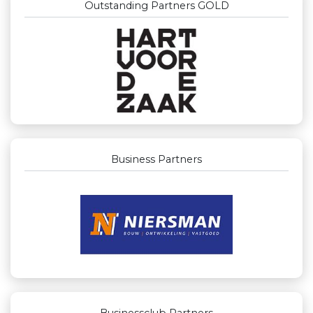
Outstanding Partners GOLD
Business Partners
Businessclub Partners
Kejo Steiger en Lijmwerk
Zzuper
Luiten Vleeswaren BV
Teeuwen Verzekeringen
Lewo Bouwbedrijf
Landgoed & Golfbaan Tespelduyn
La Casita