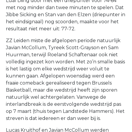
Lual Diing door met een driepunter voor 74-64
met nog minder dan twee minuten te spelen. Dat
Jibbe Sicking en Stan van den Elzen (driepunter in
het eindsignaal) nog scoorden, maakte voor het
resultaat niet meer uit: 77-72.
ZZ Leiden miste de afgelopen periode natuurlijk
Javian McCollum, Tyreek Scott-Grayson en Sam
Huurman, terwijl Roeland Schaftenaar ook niet
volledig ingezet kon worden. Met zo’n smalle basis
is het lastig om elke wedstrijd weer voluit te
kunnen gaan. Afgelopen woensdag werd een
fraaie comeback gerealiseerd tegen Brussels
Basketball, maar die wedstrijd heeft zijn sporen
natuurlijk wel achtergelaten. Vanwege de
interlandbreak is de eerstvolgende wedstrijd pas
op 7 maart (thuis tegen Landstede Hammers). Het
streven is dat iedereen er dan weer bij is.
Lucas Kruithof en Javian McCollum werden