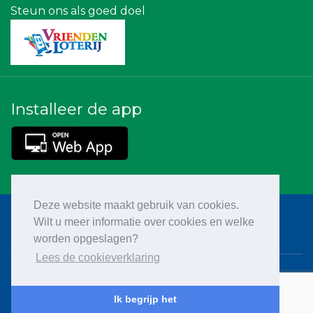
Steun ons als goed doel
Installeer de app
Deze website maakt gebruik van cookies.
Wilt u meer informatie over cookies en welke
worden opgeslagen?
Lees de cookieverklaring
Cookieverklaring
Ik begrijp het
Privacy