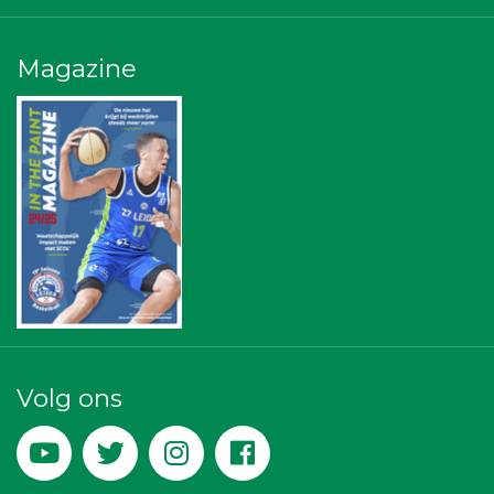
Centraal+
Bureau Blaauwberg
The Rockschool
Magazine
Sunday Foundation
Stichting Overleven met Alvleesklierkanker
Omroep West
Bonaventuracollege
Leidenamateurvoetbal.nl
Sleutelstad Media
Diegoontdekt
Businessclub Partners
Paulides + Partners Fysiotherapie
Peko Investment / Management
IWB // Digital Growth Agency
Kejo Steiger en Lijmwerk
Zzuper
Leds Light the World
De Bink méér dan alleen drukwerk
Rabobank Leiden-Katwijk
Volg ons
La Casita
Theo's Busreizen