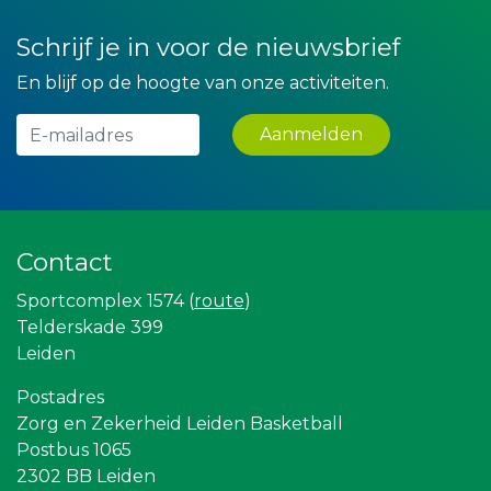
Hemcar
Krachticom BV
Schrijf je in voor de nieuwsbrief
Maatschap Remmerswaal
Createx
En blijf op de hoogte van onze activiteiten.
Party Rental Company
JAN© Accountants en Belastingadviseurs
Aanmelden
DS Beveiliging
Legit Agency
Kees Bos BV
Lewo Bouwbedrijf
Machinefabriek P.C. Heezen BV
Bio Clean All
Contact
Partners
Scholengroep Leonardo Da Vinci
Sportcomplex 1574 (
route
)
Ziggo
Telderskade 399
SCOL
Gymsport Leiden
Leiden
NOS
Vriendenloterij
Postadres
Topsport Leiden
Zorg en Zekerheid Leiden Basketball
American School of the Hague
Postbus 1065
Rebound Magazine
2302 BB Leiden
Leiden Into business