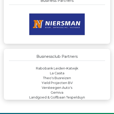
Business Partners
Businessclub Partners
Paulides + Partners Fysiotherapie
Peko Investment / Management
IWB // Digital Growth Agency
Kejo Steiger en Lijmwerk
Zzuper
Leds Light the World
De Bink méér dan alleen drukwerk
Rabobank Leiden-Katwijk
Businessclub Partners
La Casita
Theo's Busreizen
Yield Projecten BV
Versteegen Auto's
Gemiva
Landgoed & Golfbaan Tespelduyn
Verboon Versservice
Rood Risicobeheersing BV
Miss Steel BV
Leidse Letselschade Advocaten
Luiten Vleeswaren BV
Teeuwen Verzekeringen