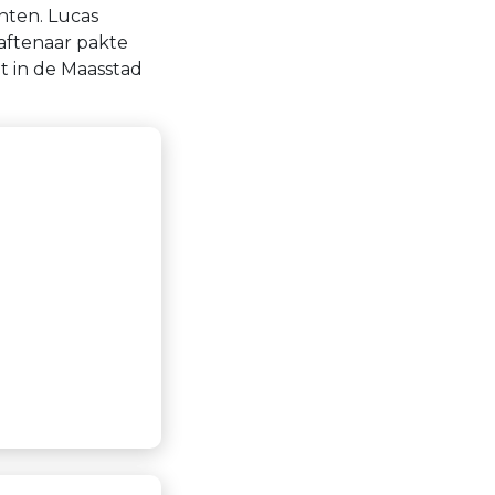
unten. Lucas
aftenaar pakte
t in de Maasstad