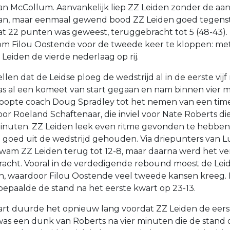
an McCollum. Aanvankelijk liep ZZ Leiden zonder de aanv
aan, maar eenmaal gewend bood ZZ Leiden goed tegenst
dat 22 punten was geweest, teruggebracht tot 5 (48-43).
om Filou Oostende voor de tweede keer te kloppen: met
Leiden de vierde nederlaag op rij.
ellen dat de Leidse ploeg de wedstrijd al in de eerste vij
s al een komeet van start gegaan en nam binnen vier 
noopte coach Doug Spradley tot het nemen van een tim
r Roeland Schaftenaar, die inviel voor Nate Roberts die 
 minuten. ZZ Leiden leek even ritme gevonden te hebben
 goed uit de wedstrijd gehouden. Via driepunters van L
wam ZZ Leiden terug tot 12-8, maar daarna werd het ver
acht. Vooral in de verdedigende rebound moest de Leid
n, waardoor Filou Oostende veel tweede kansen kreeg.
bepaalde de stand na het eerste kwart op 23-13.
rt duurde het opnieuw lang voordat ZZ Leiden de eerste
as een dunk van Roberts na vier minuten die de stand o