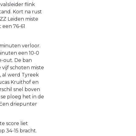
alsleider flink
and. Kort na rust
 ZZ Leiden miste
 een 76-61
f minuten verloor.
minuten een 10-0
e-out. De ban
vijf schoten miste
, al werd Tyreek
ucas Kruithof en
schil snel boven
se ploeg het in de
 Een driepunter
 score liet
p 34-15 bracht.