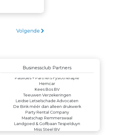
Volgende
Businessclub Partners
La Casita
DS Beveiliging
Zzuper
Kejo Steiger en Lijmwerk
Businessclub Partners
Legit Agency
Paulides + Partners Fysiotherapie
Hemcar
Kees Bos BV
Teeuwen Verzekeringen
Leidse Letselschade Advocaten
De Bink méér dan alleen drukwerk
Party Rental Company
Maatschap Remmerswaal
Landgoed & Golfbaan Tespelduyn
Miss Steel BV
Theo's Busreizen