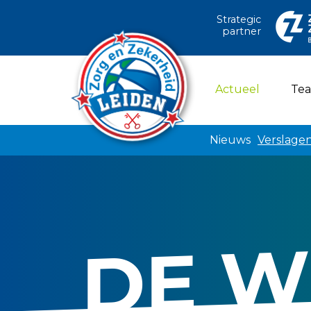
Strategic
partner
(current)
Actueel
Te
Nieuws
Verslage
DE W