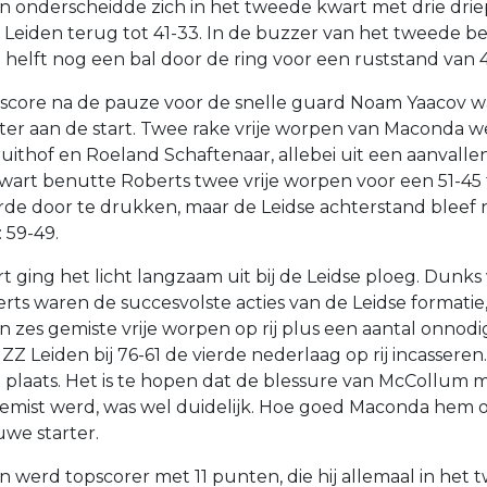
n onderscheidde zich in het tweede kwart met drie dri
Leiden terug tot 41-33. In de buzzer van het tweede bed
 helft nog een bal door de ring voor een ruststand van 4
 score na de pauze voor de snelle guard Noam Yaacov 
eter aan de start. Twee rake vrije worpen van Maconda 
ruithof en Roeland Schaftenaar, allebei uit een aanvall
art benutte Roberts twee vrije worpen voor een 51-45 
e door te drukken, maar de Leidse achterstand bleef 
 59-49.
rt ging het licht langzaam uit bij de Leidse ploeg. Dunks
s waren de succesvolste acties van de Leidse formatie
 zes gemiste vrije worpen op rij plus een aantal onnodig
 ZZ Leiden bij 76-61 de vierde nederlaag op rij incasseren
plaats. Het is te hopen dat de blessure van McCollum m
gemist werd, was wel duidelijk. Hoe goed Maconda hem 
uwe starter.
 werd topscorer met 11 punten, die hij allemaal in het 