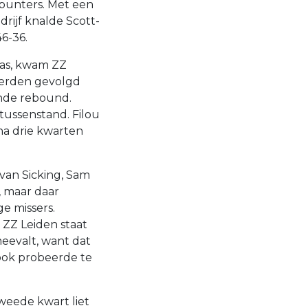
epunters. Met een
rijf knalde Scott-
6-36.
was, kwam ZZ
werden gevolgd
ende rebound.
tussenstand. Filou
na drie kwarten
 van Sicking, Sam
, maar daar
e missers.
. ZZ Leiden staat
eevalt, want dat
ook probeerde te
tweede kwart liet