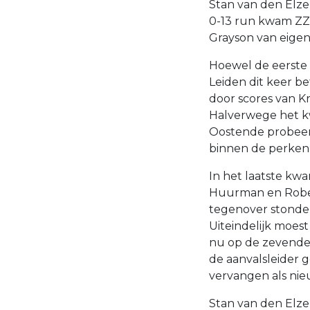
Stan van den Elze
0-13 run kwam ZZ 
Grayson van eigen
Hoewel de eerste
Leiden dit keer b
door scores van K
Halverwege het kw
Oostende probeerd
binnen de perken:
In het laatste kwa
Huurman en Robert
tegenover stonden
Uiteindelijk moest
nu op de zevende 
de aanvalsleider 
vervangen als nie
Stan van den Elzen