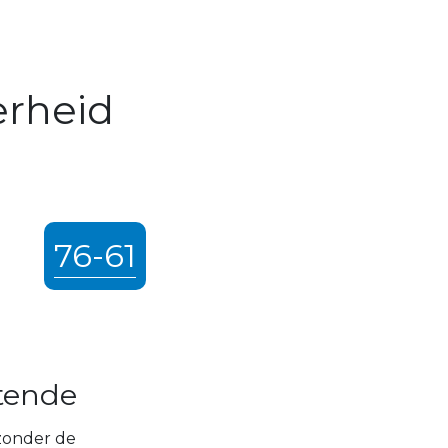
erheid
76-61
stende
zonder de