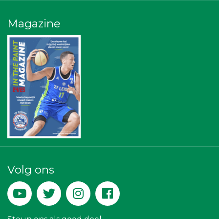
Omroep West
American School of the Hague
Magazine
Topsport Leiden
Rebound Magazine
Sunday Foundation
NOS
Bureau Blaauwberg
Vriendenloterij
Sleutelstad Media
Businessclub Partners
Paulides + Partners Fysiotherapie
Peko Investment / Management
Kees Bos BV
Zzuper
Landgoed & Golfbaan Tespelduyn
Krachticom BV
Machinefabriek P.C. Heezen BV
La Casita
Volg ons
Maatschap Remmerswaal
Gemiva