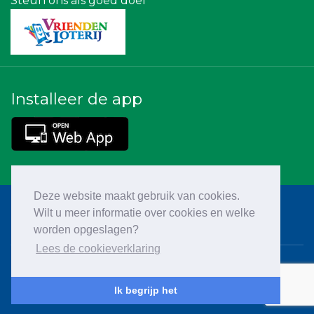
Steun ons als goed doel
Installeer de app
Deze website maakt gebruik van cookies.
Wilt u meer informatie over cookies en welke
worden opgeslagen?
Lees de cookieverklaring
Cookieverklaring
Ik begrijp het
Privacy