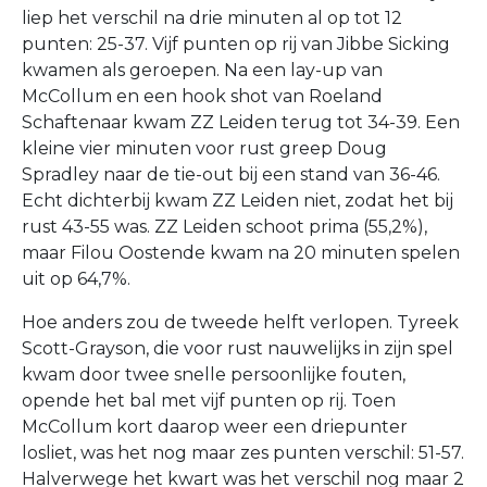
liep het verschil na drie minuten al op tot 12
punten: 25-37. Vijf punten op rij van Jibbe Sicking
kwamen als geroepen. Na een lay-up van
McCollum en een hook shot van Roeland
Schaftenaar kwam ZZ Leiden terug tot 34-39. Een
kleine vier minuten voor rust greep Doug
Spradley naar de tie-out bij een stand van 36-46.
Echt dichterbij kwam ZZ Leiden niet, zodat het bij
rust 43-55 was. ZZ Leiden schoot prima (55,2%),
maar Filou Oostende kwam na 20 minuten spelen
uit op 64,7%.
Hoe anders zou de tweede helft verlopen. Tyreek
Scott-Grayson, die voor rust nauwelijks in zijn spel
kwam door twee snelle persoonlijke fouten,
opende het bal met vijf punten op rij. Toen
McCollum kort daarop weer een driepunter
losliet, was het nog maar zes punten verschil: 51-57.
Halverwege het kwart was het verschil nog maar 2