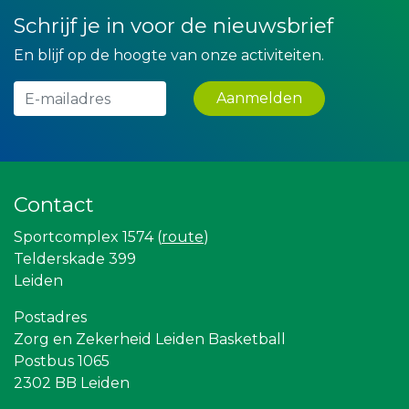
De Bink méér dan alleen drukwerk
Hemcar
Schrijf je in voor de nieuwsbrief
Versteegen Auto's
JAN© Accountants en Belastingadviseurs
En blijf op de hoogte van onze activiteiten.
Luiten Vleeswaren BV
DS Beveiliging
Aanmelden
Lewo Bouwbedrijf
Miss Steel BV
Yield Projecten BV
Teeuwen Verzekeringen
Verboon Versservice
Createx
Contact
Partners
Stichting Overleven met Alvleesklierkanker
Sportcomplex 1574 (
route
)
SCOL
Telderskade 399
Centraal+
Scholengroep Leonardo Da Vinci
Leiden
Bonaventuracollege
Leiden Into business
Postadres
Gymsport Leiden
Zorg en Zekerheid Leiden Basketball
Leidenamateurvoetbal.nl
Postbus 1065
Diegoontdekt
2302 BB Leiden
Ziggo
The Rockschool