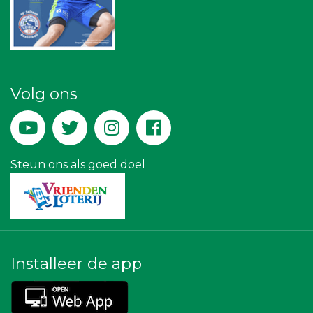
Versteegen Auto's
Maatschap Remmerswaal
Gemiva
Lewo Bouwbedrijf
Miss Steel BV
Rood Risicobeheersing BV
Volg ons
La Casita
Kejo Steiger en Lijmwerk
Steun ons als goed doel
Installeer de app