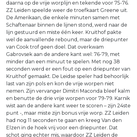
daarna op de vrije worplijn en tekende voor 75-76.
ZZ Leiden speelde weer de troefkaart Greene uit.
De Amerikaan, die enkele minuten samen met
Schaftenaar binnen de lijnen stond, werd naar de
lijn gestuurd en miste één keer. Kruithof pakte
wel de aanvallende rebound, maar de driepunter
van Cook trof geen doel. Dat overkwam
Gabrovsek aan de andere kant wel: 76-79, met
minder dan een minuut te spelen. Met nog 38
seconden werd er een fout op een driepunter van
Kruithof gemaakt. De Leidse speler had behoorlijk
last van zijn pols en kon de vrije worpen niet
nemen. Zijn vervanger Dimitri Maconda bleef kalm
en benutte de drie vrije worpen voor 79-79. Karnik
wist aan de andere kant weer te scoren – zijn 24ste
punt -, maar miste zijn bonus vrije worp. ZZ Leiden
had nog 11 seconden te gaan en kreeg Van den
Elzen in de hoek vrij voor een driepunter. Dat
schot ging echter mis, waardoor ZZ Leiden de