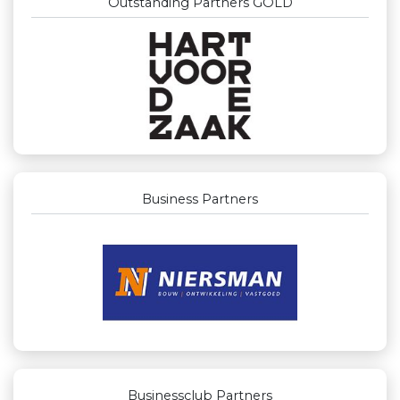
Outstanding Partners GOLD
Business Partners
Businessclub Partners
IWB // Digital Growth Agency
Theo's Busreizen
Versteegen Auto's
Maatschap Remmerswaal
Gemiva
Lewo Bouwbedrijf
Miss Steel BV
Rood Risicobeheersing BV
Businessclub Partners
La Casita