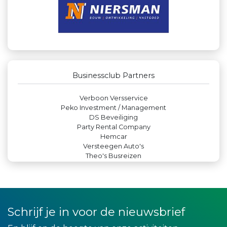
Landgoed & Golfbaan Tespelduyn
Rood Risicobeheersing BV
Leds Light the World
Leidse Letselschade Advocaten
Gemiva
JAN© Accountants en Belastingadviseurs
Rabobank Leiden-Katwijk
Verboon Versservice
Businessclub Partners
Peko Investment / Management
DS Beveiliging
Party Rental Company
Hemcar
Versteegen Auto's
Theo's Busreizen
Legit Agency
Miss Steel BV
Paulides + Partners Fysiotherapie
Zzuper
Yield Projecten BV
Kees Bos BV
Maatschap Remmerswaal
Luiten Vleeswaren BV
Schrijf je in voor de nieuwsbrief
Krachticom BV
Createx