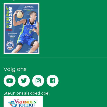
Leiden Into business
Sleutelstad Media
SCOL
Scholengroep Leonardo Da Vinci
Diegoontdekt
Businessclub Partners
Landgoed & Golfbaan Tespelduyn
Rood Risicobeheersing BV
Leds Light the World
Leidse Letselschade Advocaten
Gemiva
JAN© Accountants en Belastingadviseurs
Rabobank Leiden-Katwijk
Verboon Versservice
Volg ons
Peko Investment / Management
DS Beveiliging
Steun ons als goed doel