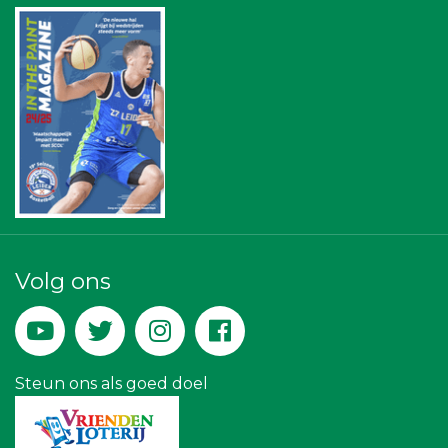
Party Rental Company
Hemcar
Theo's Busreizen
Gemiva
Kejo Steiger en Lijmwerk
IWB // Digital Growth Agency
De Bink méér dan alleen drukwerk
Leidse Letselschade Advocaten
Miss Steel BV
Paulides + Partners Fysiotherapie
Volg ons
Steun ons als goed doel