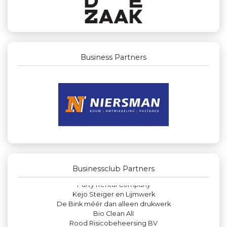
Business Partners
Businessclub Partners
Rabobank Leiden-Katwijk
IWB // Digital Growth Agency
Leidse Letselschade Advocaten
Peko Investment / Management
Versteegen Auto's
Zzuper
Party Rental Company
Kejo Steiger en Lijmwerk
Businessclub Partners
De Bink méér dan alleen drukwerk
Bio Clean All
Rood Risicobeheersing BV
Lewo Bouwbedrijf
Hemcar
La Casita