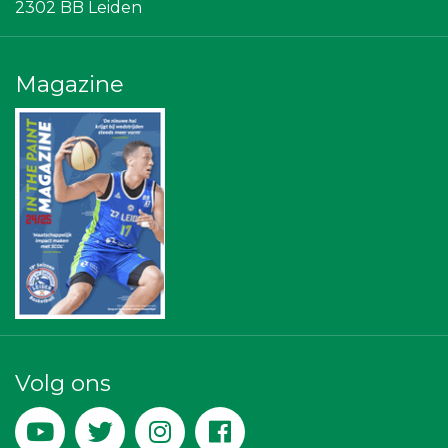
2302 BB Leiden
Leiden Into business
Topsport Leiden
Diegoontdekt
Centraal+
Magazine
Scholengroep Leonardo Da Vinci
The Rockschool
Gymsport Leiden
NOS
American School of the Hague
Ziggo
SCOL
Vriendenloterij
Leidenamateurvoetbal.nl
Stichting Overleven met Alvleesklierkanker
Businessclub Partners
Bio Clean All
Kees Bos BV
Peko Investment / Management
Leidse Letselschade Advocaten
Volg ons
Machinefabriek P.C. Heezen BV
Createx
Maatschap Remmerswaal
JAN© Accountants en Belastingadviseurs