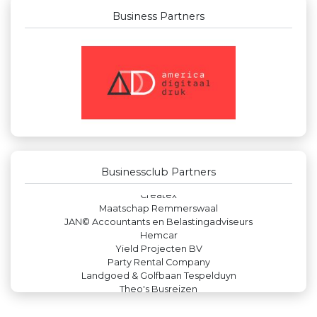
Business Partners
Businessclub Partners
Bio Clean All
Kees Bos BV
Peko Investment / Management
Leidse Letselschade Advocaten
Businessclub Partners
Machinefabriek P.C. Heezen BV
Createx
Maatschap Remmerswaal
JAN© Accountants en Belastingadviseurs
Hemcar
Yield Projecten BV
Party Rental Company
Landgoed & Golfbaan Tespelduyn
Theo's Busreizen
Verboon Versservice
Krachticom BV