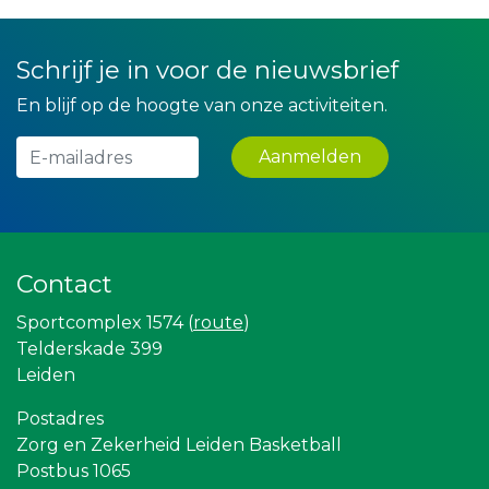
Luiten Vleeswaren BV
IWB // Digital Growth Agency
DS Beveiliging
Schrijf je in voor de nieuwsbrief
La Casita
De Bink méér dan alleen drukwerk
En blijf op de hoogte van onze activiteiten.
Miss Steel BV
Zzuper
Aanmelden
Lewo Bouwbedrijf
Leds Light the World
Paulides + Partners Fysiotherapie
Rood Risicobeheersing BV
Versteegen Auto's
Gemiva
Contact
Kejo Steiger en Lijmwerk
Legit Agency
Sportcomplex 1574 (
route
)
Teeuwen Verzekeringen
Rabobank Leiden-Katwijk
Telderskade 399
Partners
Leiden
Sunday Foundation
Rebound Magazine
Postadres
Bureau Blaauwberg
Zorg en Zekerheid Leiden Basketball
Omroep West
Sleutelstad Media
Postbus 1065
Bonaventuracollege