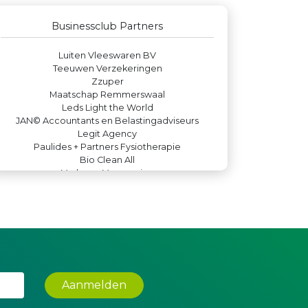
Machinefabriek P.C. Heezen BV
IWB // Digital Growth Agency
Businessclub Partners
Versteegen Auto's
Luiten Vleeswaren BV
Teeuwen Verzekeringen
Zzuper
Maatschap Remmerswaal
Leds Light the World
JAN© Accountants en Belastingadviseurs
Legit Agency
Paulides + Partners Fysiotherapie
Bio Clean All
Verboon Versservice
Createx
Yield Projecten BV
Kejo Steiger en Lijmwerk
Krachticom BV
De Bink méér dan alleen drukwerk
Party Rental Company
Rabobank Leiden-Katwijk
Kees Bos BV
Aanmelden
Hemcar
Lewo Bouwbedrijf