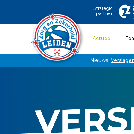
Strategic
partner
(current)
Actueel
Te
Nieuws
Verslage
VERS