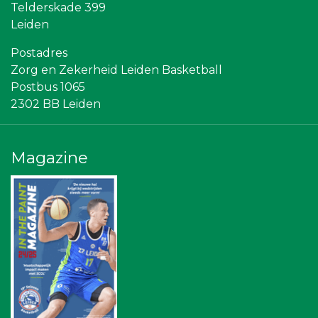
Rabobank Leiden-Katwijk
Telderskade 399
Partners
Leiden
Bureau Blaauwberg
Gymsport Leiden
Postadres
Vriendenloterij
Zorg en Zekerheid Leiden Basketball
Leidenamateurvoetbal.nl
Postbus 1065
Ziggo
Diegoontdekt
2302 BB Leiden
The Rockschool
Sleutelstad Media
Sunday Foundation
Scholengroep Leonardo Da Vinci
Magazine
Leiden Into business
Centraal+
American School of the Hague
NOS
Bonaventuracollege
Omroep West
Rebound Magazine
Stichting Overleven met Alvleesklierkanker
SCOL
Topsport Leiden
Businessclub Partners
Landgoed & Golfbaan Tespelduyn