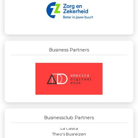
Business Partners
Businessclub Partners
Landgoed & Golfbaan Tespelduyn
Maatschap Remmerswaal
Rood Risicobeheersing BV
Krachticom BV
Businessclub Partners
Leidse Letselschade Advocaten
La Casita
Theo's Busreizen
Leds Light the World