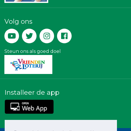
Maatschap Remmerswaal
Rood Risicobeheersing BV
Krachticom BV
Volg ons
Leidse Letselschade Advocaten
La Casita
Theo's Busreizen
Leds Light the World
IWB // Digital Growth Agency
Miss Steel BV
Steun ons als goed doel
Installeer de app