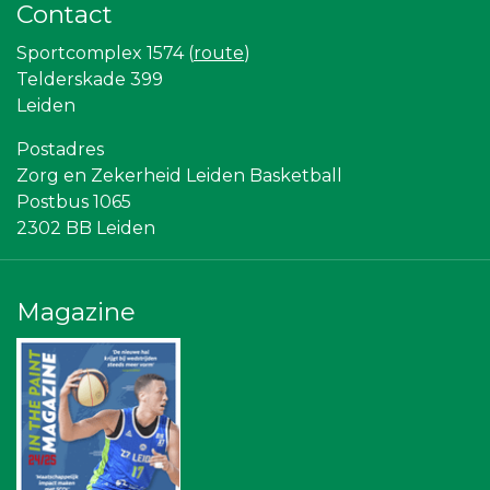
Contact
De Bink méér dan alleen drukwerk
Party Rental Company
Sportcomplex 1574 (
route
)
Hemcar
JAN© Accountants en Belastingadviseurs
Telderskade 399
Partners
Leiden
Sleutelstad Media
Leidenamateurvoetbal.nl
Postadres
NOS
Zorg en Zekerheid Leiden Basketball
Stichting Overleven met Alvleesklierkanker
Postbus 1065
Gymsport Leiden
Sunday Foundation
2302 BB Leiden
Ziggo
Omroep West
The Rockschool
Vriendenloterij
Magazine
American School of the Hague
Leiden Into business
Centraal+
Rebound Magazine
Bureau Blaauwberg
Scholengroep Leonardo Da Vinci
Topsport Leiden
Diegoontdekt