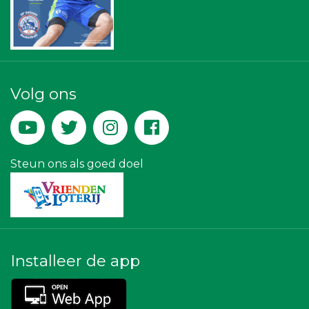
SCOL
Bonaventuracollege
Businessclub Partners
Verboon Versservice
Legit Agency
Versteegen Auto's
Paulides + Partners Fysiotherapie
Volg ons
Yield Projecten BV
IWB // Digital Growth Agency
Miss Steel BV
Createx
Luiten Vleeswaren BV
Lewo Bouwbedrijf
Steun ons als goed doel
Installeer de app