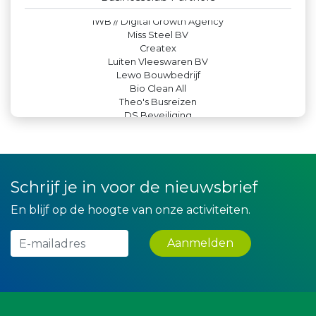
Yield Projecten BV
IWB // Digital Growth Agency
Miss Steel BV
Createx
Luiten Vleeswaren BV
Lewo Bouwbedrijf
Bio Clean All
Theo's Busreizen
DS Beveiliging
Kejo Steiger en Lijmwerk
La Casita
Gemiva
Zzuper
Kees Bos BV
Schrijf je in voor de nieuwsbrief
Machinefabriek P.C. Heezen BV
Maatschap Remmerswaal
En blijf op de hoogte van onze activiteiten.
Rabobank Leiden-Katwijk
Landgoed & Golfbaan Tespelduyn
Aanmelden
Leds Light the World
Leidse Letselschade Advocaten
Rood Risicobeheersing BV
Teeuwen Verzekeringen
Krachticom BV
Peko Investment / Management