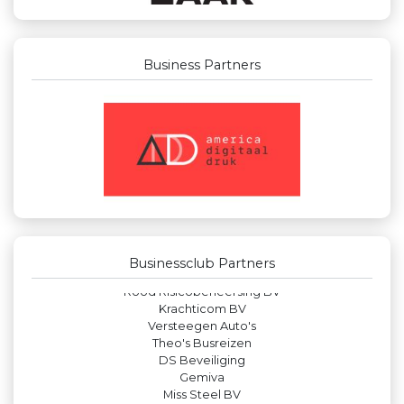
Business Partners
Businessclub Partners
Leds Light the World
Createx
Luiten Vleeswaren BV
Rabobank Leiden-Katwijk
Businessclub Partners
JAN© Accountants en Belastingadviseurs
Rood Risicobeheersing BV
Krachticom BV
Versteegen Auto's
Theo's Busreizen
DS Beveiliging
Gemiva
Miss Steel BV