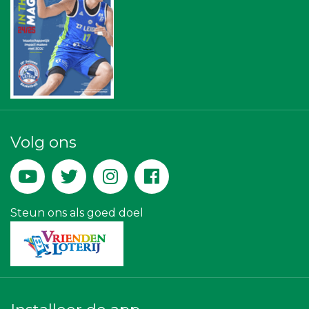
Bonaventuracollege
SCOL
Bureau Blaauwberg
Leidenamateurvoetbal.nl
Ziggo
Scholengroep Leonardo Da Vinci
Businessclub Partners
Leds Light the World
JAN© Accountants en Belastingadviseurs
Legit Agency
Party Rental Company
Volg ons
Leidse Letselschade Advocaten
DS Beveiliging
Hemcar
Lewo Bouwbedrijf
Createx
Steun ons als goed doel
Luiten Vleeswaren BV