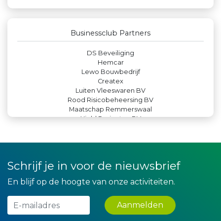
Leds Light the World
JAN© Accountants en Belastingadviseurs
Legit Agency
Party Rental Company
Businessclub Partners
Leidse Letselschade Advocaten
DS Beveiliging
Hemcar
Lewo Bouwbedrijf
Createx
Luiten Vleeswaren BV
Rood Risicobeheersing BV
Maatschap Remmerswaal
Yield Projecten BV
Rabobank Leiden-Katwijk
Theo's Busreizen
Krachticom BV
IWB // Digital Growth Agency
Schrijf je in voor de nieuwsbrief
Machinefabriek P.C. Heezen BV
Paulides + Partners Fysiotherapie
En blijf op de hoogte van onze activiteiten.
Peko Investment / Management
Gemiva
Zzuper
Aanmelden
Kejo Steiger en Lijmwerk
Teeuwen Verzekeringen