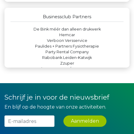
Luiten Vleeswaren BV
Versteegen Auto's
Businessclub Partners
Krachticom BV
Rood Risicobeheersing BV
De Bink méér dan alleen drukwerk
Hemcar
Verboon Versservice
Paulides + Partners Fysiotherapie
Party Rental Company
Rabobank Leiden-Katwijk
Zzuper
Peko Investment / Management
Kees Bos BV
Theo's Busreizen
Leds Light the World
Machinefabriek P.C. Heezen BV
Schrijf je in voor de nieuwsbrief
Leidse Letselschade Advocaten
Lewo Bouwbedrijf
En blijf op de hoogte van onze activiteiten.
La Casita
Teeuwen Verzekeringen
IWB // Digital Growth Agency
Aanmelden
Gemiva
Legit Agency