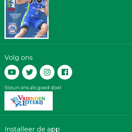
Omroep West
Diegoontdekt
Leidenamateurvoetbal.nl
SCOL
American School of the Hague
Businessclub Partners
Kejo Steiger en Lijmwerk
Luiten Vleeswaren BV
Versteegen Auto's
Krachticom BV
Volg ons
Rood Risicobeheersing BV
De Bink méér dan alleen drukwerk
Hemcar
Verboon Versservice
Paulides + Partners Fysiotherapie
Steun ons als goed doel
Party Rental Company
Installeer de app